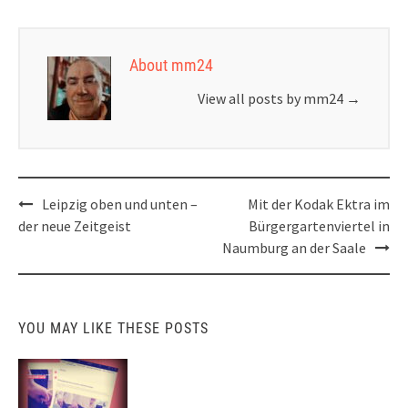
About mm24
View all posts by mm24
→
Post
Leipzig oben und unten –
Mit der Kodak Ektra im
navigation
der neue Zeitgeist
Bürgergartenviertel in
Naumburg an der Saale
YOU MAY LIKE THESE POSTS