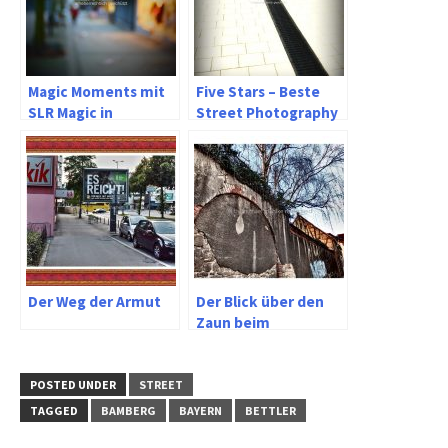
Magic Moments mit
Five Stars – Beste
SLR Magic in
Street Photography
Remscheid
– Streetfotografie –
New Masterphotos
with real moments
Der Weg der Armut
Der Blick über den
Zaun beim
Spaziergang in
Naumburg an der
Saale
POSTED UNDER
STREET
TAGGED
BAMBERG
BAYERN
BETTLER