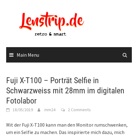
Skip
to
content
Main Menu
Fuji X-T100 – Porträt Selfie in
Schwarzweiss mit 28mm im digitalen
Fotolabor
18/05/2019
mm24
2 Comments
Mit der Fuji X-T100 kann man den Monitor rumschwenken,
um ein Selfie zu machen. Das inspirierte mich dazu, mich