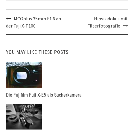
Post
MCOplus 35mm F1.6 an
Hipstadokus mit
navigation
der Fuji X-T100
Filterfotografie
YOU MAY LIKE THESE POSTS
Die Fujifilm Fuji X-E5 als Sucherkamera