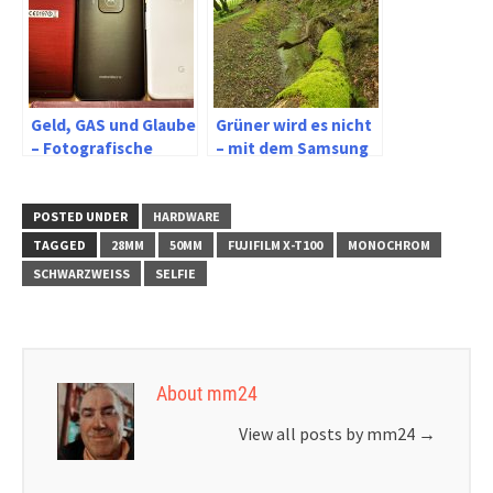
Geld, GAS und Glaube
Grüner wird es nicht
– Fotografische
– mit dem Samsung
Geräte heute
S9 in der Natur
POSTED UNDER
HARDWARE
TAGGED
28MM
50MM
FUJIFILM X-T100
MONOCHROM
SCHWARZWEISS
SELFIE
About mm24
View all posts by mm24
→