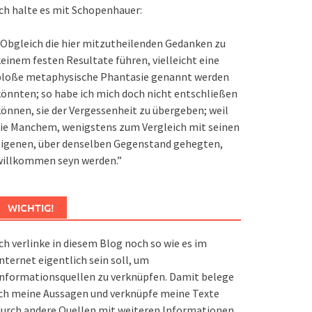
ch halte es mit Schopenhauer:
Obgleich die hier mitzutheilenden Gedanken zu
einem festen Resultate führen, vielleicht eine
bloße metaphysische Phantasie genannt werden
önnten; so habe ich mich doch nicht entschließen
önnen, sie der Vergessenheit zu übergeben; weil
ie Manchem, wenigstens zum Vergleich mit seinen
eigenen, über denselben Gegenstand gehegten,
willkommen seyn werden.”
WICHTIG!
ch verlinke in diesem Blog noch so wie es im
nternet eigentlich sein soll, um
nformationsquellen zu verknüpfen. Damit belege
ch meine Aussagen und verknüpfe meine Texte
urch andere Quellen mit weiteren Informationen.