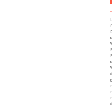
L
f
D
u
W
R
u
W
d
g
m
n
m
d