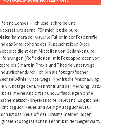
FOTOGRAFISCHE NOTIZEN UND
SPIELEREIEN
ife and Lenses – Ich lese, schreibe und
otografiere gerne. Für mich ist die pure
igitalkamera der visuelle Füller in der Fotografie
nd das Smartphone der Kugelschreiber. Diese
ebseite dient dem Mitteilen von Gedanken und
Erfahrungen (Reflexionen) mit Fotoapparaten von
etro bis Smart in Praxis und Theorie unterwegs
nd zwischendurch. Ich bin als fotografischer
echselwähler unterwegs. Hier ist die Anschauung
ie Grundlage der Erkenntnis und der Meinung. Dazu
ibt es meine Ansichten und Auffassungen ohne
athematisch-physikalische Relevanz. Es gibt hier
icht täglich Neues und wenig Alltägliches. Für
ich ist das Neue oft der Einsatz meiner „alten“
igitalen fotografischen Technik in der Gegenwart.