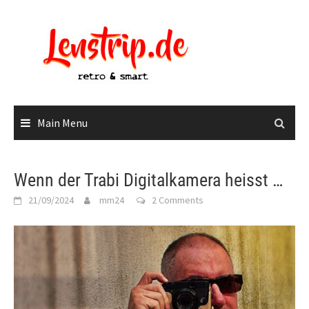
Skip
to
content
Main Menu
Wenn der Trabi Digitalkamera heisst …
21/09/2024
mm24
2 Comments