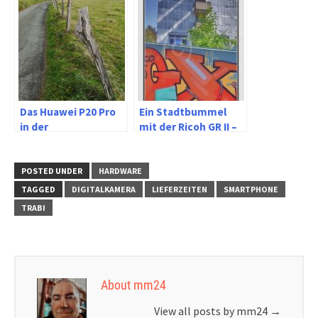
Das Huawei P20 Pro
Ein Stadtbummel
in der
mit der Ricoh GR II –
Landschaftsfotografie
Am Ölberg in
Wuppertal Elberfeld
POSTED UNDER
HARDWARE
TAGGED
DIGITALKAMERA
LIEFERZEITEN
SMARTPHONE
TRABI
About mm24
View all posts by mm24
→