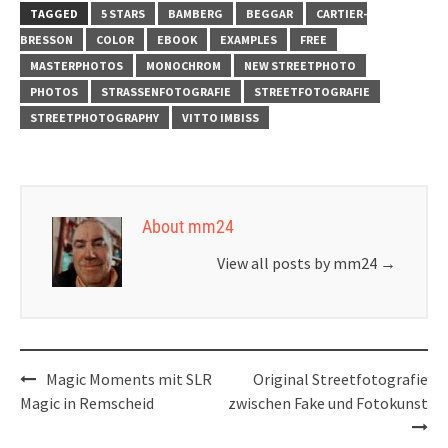
TAGGED
5 STARS
BAMBERG
BEGGAR
CARTIER-
BRESSON
COLOR
EBOOK
EXAMPLES
FREE
MASTERPHOTOS
MONOCHROM
NEW STREETPHOTO
PHOTOS
STRASSENFOTOGRAFIE
STREETFOTOGRAFIE
STREETPHOTOGRAPHY
VITTO IMBISS
About mm24
View all posts by mm24
→
Post
Magic Moments mit SLR
Original Streetfotografie
navigation
Magic in Remscheid
zwischen Fake und Fotokunst