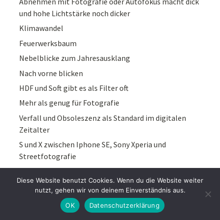
Abnehmen mit Fotografie oder Autofokus macht dick
und hohe Lichtstärke noch dicker
Klimawandel
Feuerwerksbaum
Nebelblicke zum Jahresausklang
Nach vorne blicken
HDF und Soft gibt es als Filter oft
Mehr als genug für Fotografie
Verfall und Obsoleszenz als Standard im digitalen
Zeitalter
S und X zwischen Iphone SE, Sony Xperia und
Streetfotografie
Die Lautstärketaste als Fotoauslöser im Xiaomi 15t
Diese Website benutzt Cookies. Wenn du die Website weiter
pro
nutzt, gehen wir von deinem Einverständnis aus.
Fotografie neu entdecken in smarten Zeiten
OK
Datenschutzerklärung
Autofokus im Blick