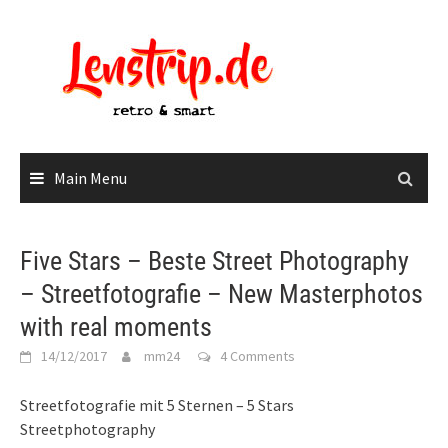
Skip
to
content
Main Menu
Five Stars – Beste Street Photography
– Streetfotografie – New Masterphotos
with real moments
14/12/2017
mm24
4 Comments
Streetfotografie mit 5 Sternen – 5 Stars
Streetphotography