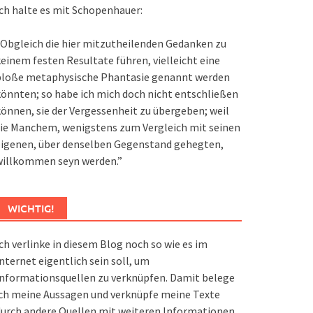
ch halte es mit Schopenhauer:
Obgleich die hier mitzutheilenden Gedanken zu
einem festen Resultate führen, vielleicht eine
bloße metaphysische Phantasie genannt werden
önnten; so habe ich mich doch nicht entschließen
önnen, sie der Vergessenheit zu übergeben; weil
ie Manchem, wenigstens zum Vergleich mit seinen
eigenen, über denselben Gegenstand gehegten,
willkommen seyn werden.”
WICHTIG!
ch verlinke in diesem Blog noch so wie es im
nternet eigentlich sein soll, um
nformationsquellen zu verknüpfen. Damit belege
ch meine Aussagen und verknüpfe meine Texte
urch andere Quellen mit weiteren Informationen.