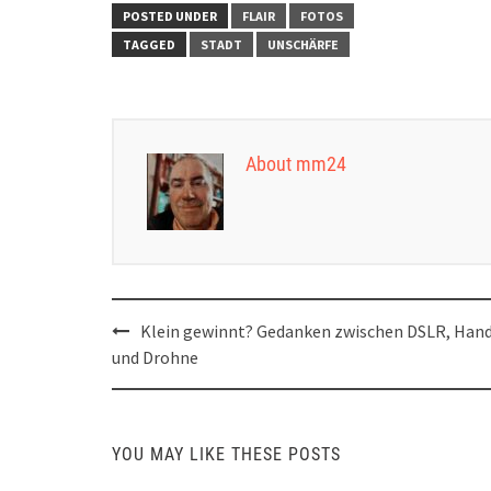
POSTED UNDER
FLAIR
FOTOS
TAGGED
STADT
UNSCHÄRFE
About mm24
Post
Klein gewinnt? Gedanken zwischen DSLR, Han
navigation
und Drohne
YOU MAY LIKE THESE POSTS