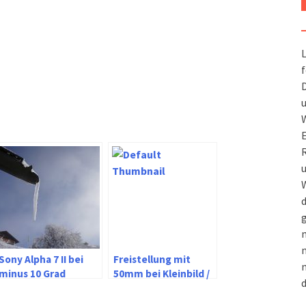
L
f
D
u
W
R
u
W
d
g
m
n
Sony Alpha 7 II bei
Freistellung mit
m
minus 10 Grad
50mm bei Kleinbild /
d
Vollformat und MFT