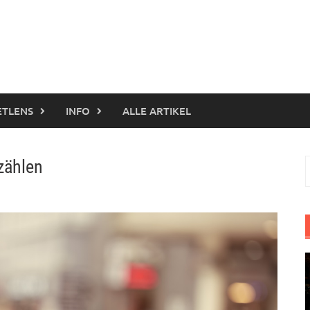
ETLENS
INFO
ALLE ARTIKEL
zählen
S
n