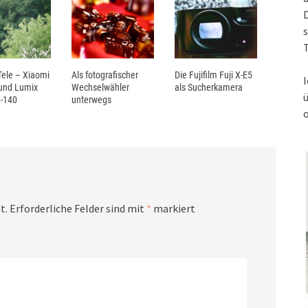
s
T
ele – Xiaomi
Als fotografischer
Die Fujifilm Fuji X-E5
I
 und Lumix
Wechselwähler
als Sucherkamera
-140
unterwegs
t.
Erforderliche Felder sind mit
*
markiert