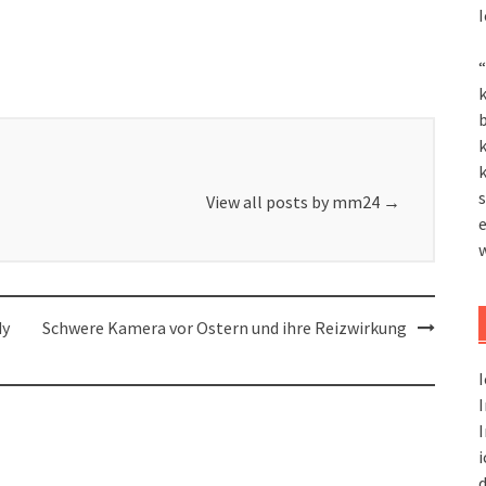
I
“
k
k
k
s
View all posts by mm24
→
dy
Schwere Kamera vor Ostern und ihre Reizwirkung
I
I
I
i
d