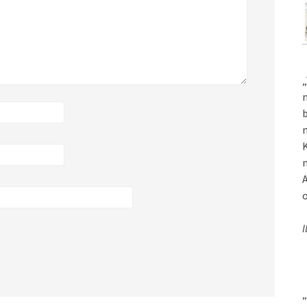
„
m
b
m
K
m
A
o
I
„