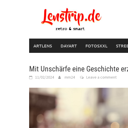
Skip
to
content
ARTLENS
DAYART
FOTOSXXL
STRE
Mit Unschärfe eine Geschichte er
11/02/2024
mm24
Leave a comment