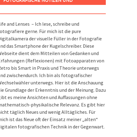
FOTOGRAFISCHE NOTIZEN UND
SPIELEREIEN
ife and Lenses – Ich lese, schreibe und
otografiere gerne. Für mich ist die pure
igitalkamera der visuelle Füller in der Fotografie
nd das Smartphone der Kugelschreiber. Diese
ebseite dient dem Mitteilen von Gedanken und
Erfahrungen (Reflexionen) mit Fotoapparaten von
etro bis Smart in Praxis und Theorie unterwegs
nd zwischendurch. Ich bin als fotografischer
echselwähler unterwegs. Hier ist die Anschauung
ie Grundlage der Erkenntnis und der Meinung. Dazu
ibt es meine Ansichten und Auffassungen ohne
athematisch-physikalische Relevanz. Es gibt hier
icht täglich Neues und wenig Alltägliches. Für
ich ist das Neue oft der Einsatz meiner „alten“
igitalen fotografischen Technik in der Gegenwart.