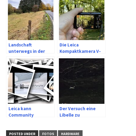
Landschaft
Die Leica
unterwegs in der
Kompaktkamera V-
Fotografie mit der
Lux 20
Kamera im Galaxy A7
2018
Leica kann
Der Versuch eine
Community
Libelle zu
fotografieren mit
der Panasonic Lumix
FZ82
POSTED UNDER
FOTOS
HARDWARE