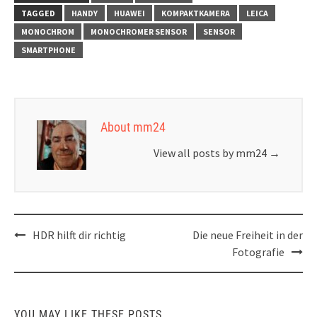
TAGGED
HANDY
HUAWEI
KOMPAKTKAMERA
LEICA
MONOCHROM
MONOCHROMER SENSOR
SENSOR
SMARTPHONE
About mm24
View all posts by mm24
→
Post
HDR hilft dir richtig
Die neue Freiheit in der
navigation
Fotografie
YOU MAY LIKE THESE POSTS