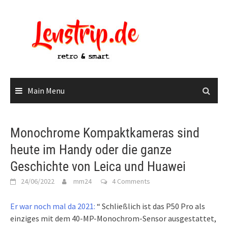
Skip
to
content
Main Menu
Monochrome Kompaktkameras sind
heute im Handy oder die ganze
Geschichte von Leica und Huawei
24/06/2022
mm24
4 Comments
Er war noch mal da 2021:
“ Schließlich ist das P50 Pro als
einziges mit dem 40-MP-Monochrom-Sensor ausgestattet,