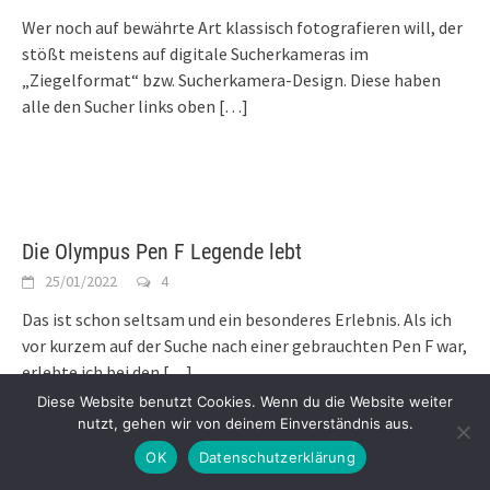
Wer noch auf bewährte Art klassisch fotografieren will, der
stößt meistens auf digitale Sucherkameras im
„Ziegelformat“ bzw. Sucherkamera-Design. Diese haben
alle den Sucher links oben
[…]
Die Olympus Pen F Legende lebt
25/01/2022
4
Das ist schon seltsam und ein besonderes Erlebnis. Als ich
vor kurzem auf der Suche nach einer gebrauchten Pen F war,
erlebte ich bei den
[…]
Diese Website benutzt Cookies. Wenn du die Website weiter
nutzt, gehen wir von deinem Einverständnis aus.
OK
Datenschutzerklärung