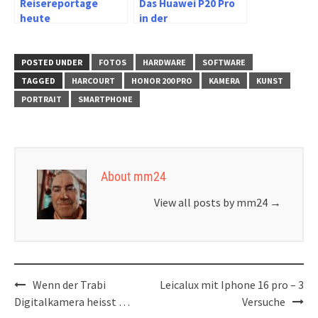
Reisereportage
Das Huawei P20 Pro
heute
in der
Landschaftsfotografie
POSTED UNDER
FOTOS
HARDWARE
SOFTWARE
TAGGED
HARCOURT
HONOR 200 PRO
KAMERA
KUNST
PORTRAIT
SMARTPHONE
About mm24
View all posts by mm24
→
Post
Wenn der Trabi
Leicalux mit Iphone 16 pro – 3
navigation
Digitalkamera heisst …
Versuche