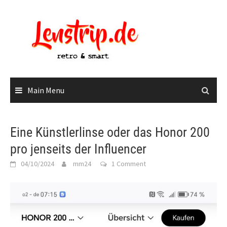
Skip
to
content
Main Menu
Eine Künstlerlinse oder das Honor 200
pro jenseits der Influencer
04/10/2024
mm24
1 Comment