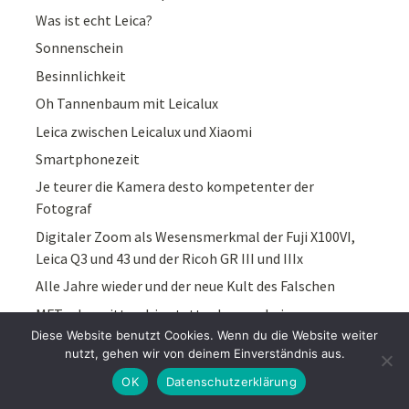
Was ist echt Leica?
Sonnenschein
Besinnlichkeit
Oh Tannenbaum mit Leicalux
Leica zwischen Leicalux und Xiaomi
Smartphonezeit
Je teurer die Kamera desto kompetenter der
Fotograf
Digitaler Zoom als Wesensmerkmal der Fuji X100VI,
Leica Q3 und 43 und der Ricoh GR III und IIIx
Alle Jahre wieder und der neue Kult des Falschen
MFT oder mittendrin statt schon vorbei
Diese Website benutzt Cookies. Wenn du die Website weiter
Der Wanderfalke von Wermelskirchen und die
nutzt, gehen wir von deinem Einverständnis aus.
Powershot G3X
OK
Datenschutzerklärung
Leica Q3 43mm oder Sony A7c mit Samyang 45mm