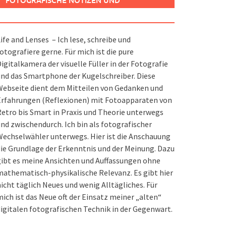
FOTOGRAFISCHE NOTIZEN UND
SPIELEREIEN
ife and Lenses – Ich lese, schreibe und
otografiere gerne. Für mich ist die pure
igitalkamera der visuelle Füller in der Fotografie
nd das Smartphone der Kugelschreiber. Diese
ebseite dient dem Mitteilen von Gedanken und
Erfahrungen (Reflexionen) mit Fotoapparaten von
etro bis Smart in Praxis und Theorie unterwegs
nd zwischendurch. Ich bin als fotografischer
echselwähler unterwegs. Hier ist die Anschauung
ie Grundlage der Erkenntnis und der Meinung. Dazu
ibt es meine Ansichten und Auffassungen ohne
athematisch-physikalische Relevanz. Es gibt hier
icht täglich Neues und wenig Alltägliches. Für
ich ist das Neue oft der Einsatz meiner „alten“
igitalen fotografischen Technik in der Gegenwart.