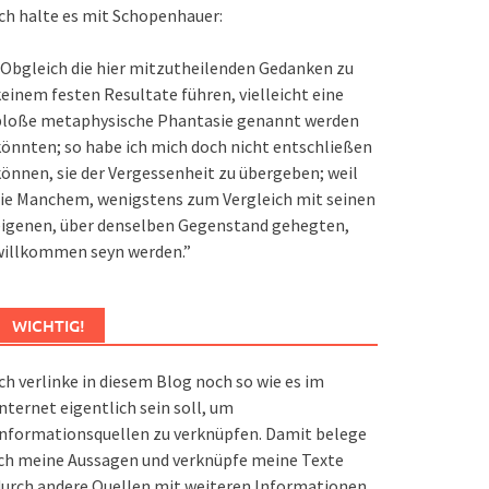
ch halte es mit Schopenhauer:
Obgleich die hier mitzutheilenden Gedanken zu
einem festen Resultate führen, vielleicht eine
bloße metaphysische Phantasie genannt werden
önnten; so habe ich mich doch nicht entschließen
önnen, sie der Vergessenheit zu übergeben; weil
ie Manchem, wenigstens zum Vergleich mit seinen
eigenen, über denselben Gegenstand gehegten,
willkommen seyn werden.”
WICHTIG!
ch verlinke in diesem Blog noch so wie es im
nternet eigentlich sein soll, um
nformationsquellen zu verknüpfen. Damit belege
ch meine Aussagen und verknüpfe meine Texte
urch andere Quellen mit weiteren Informationen.