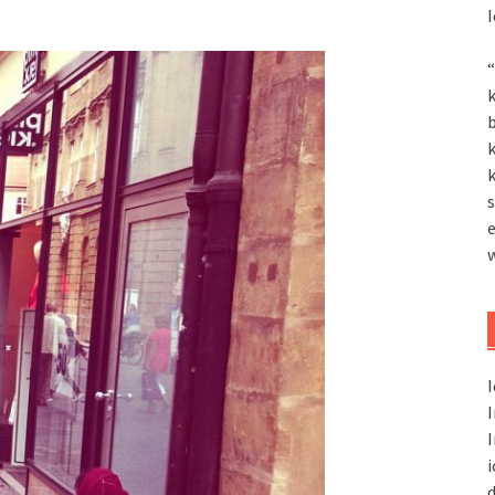
I
“
k
k
k
s
I
I
I
i
d