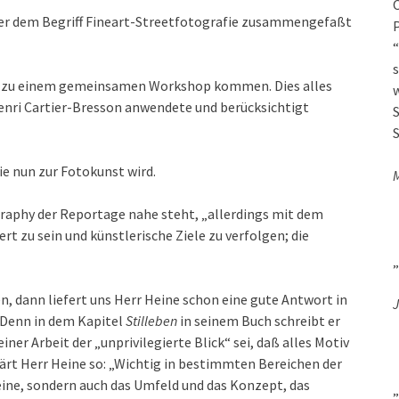
O
nter dem Begriff Fineart-Streetfotografie zusammengefaßt
P
“
s
 zu einem gemeinsamen Workshop kommen. Dies alles
w
 Henri Cartier-Bresson anwendete und berücksichtigt
S
S
ie nun zur Fotokunst wird.
graphy der Reportage nahe steht, „allerdings mit dem
t zu sein und künstlerische Ziele zu verfolgen; die
„
 dann liefert uns Herr Heine schon eine gute Antwort in
J
 Denn in dem Kapitel
Stilleben
in seinem Buch schreibt er
ner Arbeit der „unprivilegierte Blick“ sei, daß alles Motiv
lärt Herr Heine so: „Wichtig in bestimmten Bereichen der
leine, sondern auch das Umfeld und das Konzept, das
„