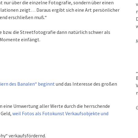
ht nur über die einzelne Fotografie, sondern über einen
v
allationen zeigt… Daraus ergibt sich eine Art persönlicher
gend erschließen muß.“
D
w
e bzw. die Streetfotografie dann natürlich schwer als
ve Momente einfängt.
M
„
B
eiern des Banalen“ beginnt
und das Interesse des großen
V
nun eine Umwertung aller Werte durch die herrschende
G
 Geld,
weil Fotos als Fotokunst Verkaufsobjekte und
phy“ verkaufsfördernd.