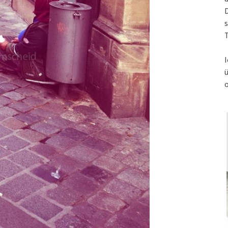
s
T
I