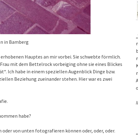
„
ln in Bamberg
m
b
 erhobenen Hauptes an mir vorbei. Sie schwebte förmlich.
m
r Frau mit dem Bettelrock vorbeiging ohne sie eines Blickes
K
ät“. Ich habe in einem speziellen Augenblick Dinge bzw.
m
ziellen Beziehung zueinander stehen. Hier war es zwei
A
o
fie.
I
fgenommen habe?
n oder von unten fotografieren können oder, oder, oder.
„