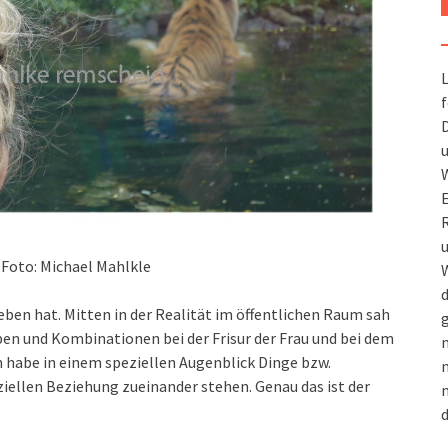
L
f
D
u
W
R
u
 Foto: Michael Mahlkle
W
d
ieben hat. Mitten in der Realität im öffentlichen Raum sah
g
rben und Kombinationen bei der Frisur der Frau und bei dem
m
ch habe in einem speziellen Augenblick Dinge bzw.
n
ziellen Beziehung zueinander stehen. Genau das ist der
m
d