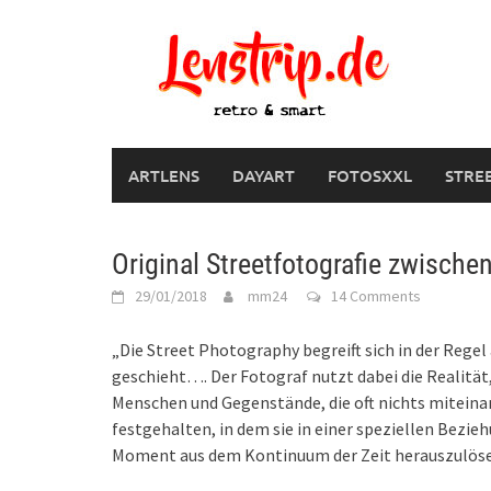
Skip
to
content
ARTLENS
DAYART
FOTOSXXL
STRE
Original Streetfotografie zwisch
29/01/2018
mm24
14 Comments
„Die Street Photography begreift sich in der Regel 
geschieht…. Der Fotograf nutzt dabei die Realität,
Menschen und Gegenstände, die oft nichts miteina
festgehalten, in dem sie in einer speziellen Bezie
Moment aus dem Kontinuum der Zeit herauszulösen 