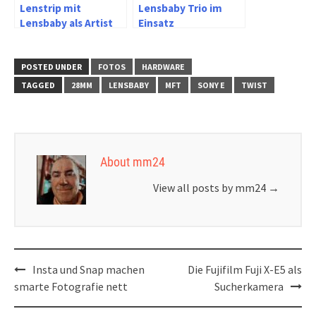
Lenstrip mit
Lensbaby Trio im
Lensbaby als Artist
Einsatz
to go
POSTED UNDER
FOTOS
HARDWARE
TAGGED
28MM
LENSBABY
MFT
SONY E
TWIST
About mm24
View all posts by mm24
→
Post
Insta und Snap machen
Die Fujifilm Fuji X-E5 als
navigation
smarte Fotografie nett
Sucherkamera