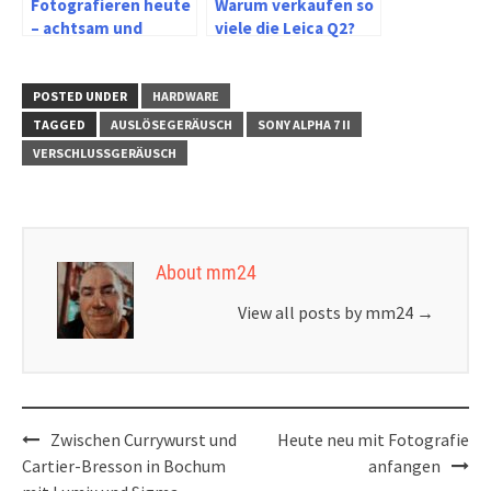
Fotografieren heute
Warum verkaufen so
– achtsam und
viele die Leica Q2?
langsam oder Street
und Stress
POSTED UNDER
HARDWARE
TAGGED
AUSLÖSEGERÄUSCH
SONY ALPHA 7 II
VERSCHLUSSGERÄUSCH
About mm24
View all posts by mm24
→
Post
Zwischen Currywurst und
Heute neu mit Fotografie
navigation
Cartier-Bresson in Bochum
anfangen