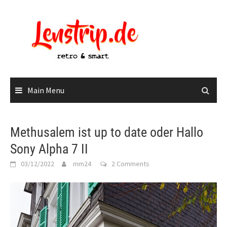
Skip
to
content
Main Menu
Methusalem ist up to date oder Hallo
Sony Alpha 7 II
03/12/2022
mm24
2 Comments