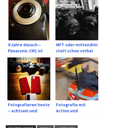
8 Jahre danach –
MFT oder mittendrin
Panasonic CM1 ist
statt schon vorbei
wieder da
Fotografieren heute
Fotografie mit
– achtsam und
Action und
langsam oder Street
Bewegung mit dem
und Stress
Google Pixel 7