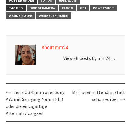
POSTED UNDER
FOTOS
HARDWARE
TAGGED
BRIDGEKAMERA
CANON
G3X
POWERSHOT
WANDERFALKE
WERMELSKIRCHEN
About mm24
View all posts by mm24
→
Post
Leica Q3 43mm oder Sony
MFT oder mittendrin statt
navigation
A7c mit Samyang 45mm F1.8
schon vorbei
oder die einzigartige
Alternativlosigkeit