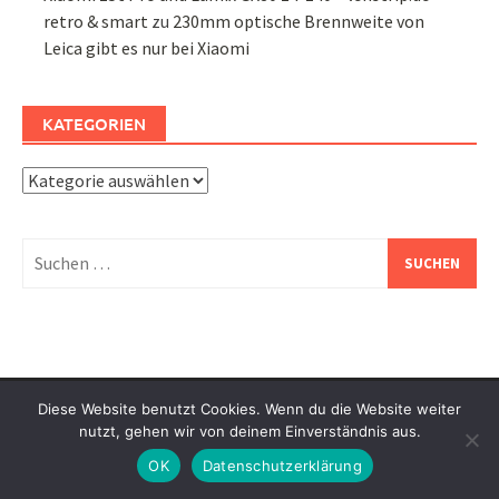
retro & smart
zu
230mm optische Brennweite von
Leica gibt es nur bei Xiaomi
KATEGORIEN
Kategorien
Suchen
nach:
Diese Website benutzt Cookies. Wenn du die Website weiter
nutzt, gehen wir von deinem Einverständnis aus.
Life and Lenses – Creative photography and creative
moments – Ich lese und fotografiere gerne. Diese Webseite
OK
Datenschutzerklärung
dient dem Mitteilen von Gedanken und Erfahrungen mit