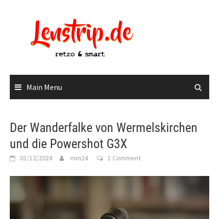
Skip
to
content
Main Menu
Der Wanderfalke von Wermelskirchen
und die Powershot G3X
01/12/2024
mm24
1 Comment