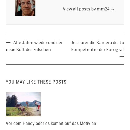
View all posts by mm24
→
Post
Alle Jahre wieder und der
Je teurer die Kamera desto
navigation
neue Kult des Falschen
kompetenter der Fotograf
YOU MAY LIKE THESE POSTS
Vor dem Handy oder es kommt auf das Motiv an