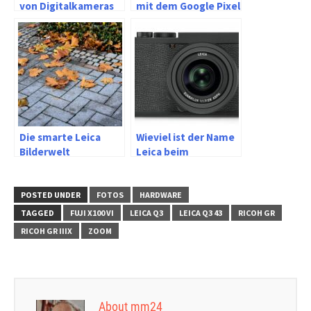
von Digitalkameras
mit dem Google Pixel
mit Sucher links
Die smarte Leica
Wieviel ist der Name
Bilderwelt
Leica beim
Kamerakauf wert?
POSTED UNDER
FOTOS
HARDWARE
TAGGED
FUJI X100 VI
LEICA Q3
LEICA Q3 43
RICOH GR
RICOH GR IIIX
ZOOM
About mm24