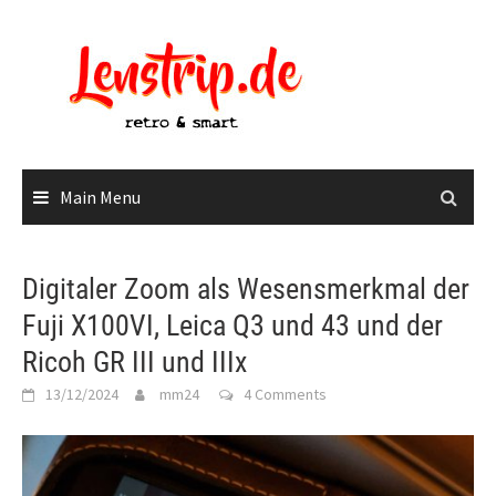
Skip
to
content
Main Menu
Digitaler Zoom als Wesensmerkmal der
Fuji X100VI, Leica Q3 und 43 und der
Ricoh GR III und IIIx
13/12/2024
mm24
4 Comments