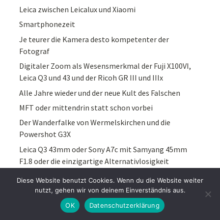
Leica zwischen Leicalux und Xiaomi
Smartphonezeit
Je teurer die Kamera desto kompetenter der
Fotograf
Digitaler Zoom als Wesensmerkmal der Fuji X100VI,
Leica Q3 und 43 und der Ricoh GR III und IIIx
Alle Jahre wieder und der neue Kult des Falschen
MFT oder mittendrin statt schon vorbei
Der Wanderfalke von Wermelskirchen und die
Powershot G3X
Leica Q3 43mm oder Sony A7c mit Samyang 45mm
F1.8 oder die einzigartige Alternativlosigkeit
Ladenfoto unterwegs 23.11.24
Diese Website benutzt Cookies. Wenn du die Website weiter
Wieviel ist der Name Leica beim Kamerakauf wert?
nutzt, gehen wir von deinem Einverständnis aus.
Iphone XS mit Leicalux
OK
Datenschutzerklärung