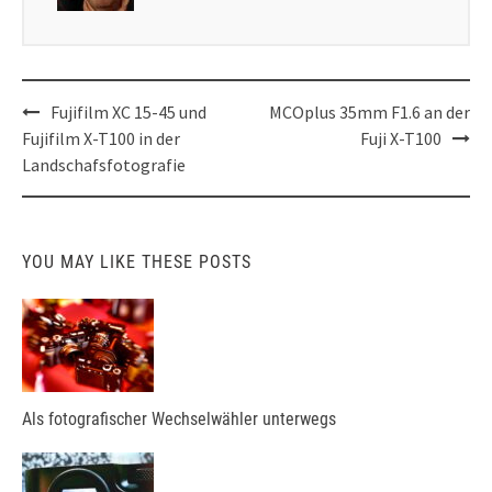
Post
Fujifilm XC 15-45 und
MCOplus 35mm F1.6 an der
navigation
Fujifilm X-T100 in der
Fuji X-T100
Landschafsfotografie
YOU MAY LIKE THESE POSTS
Als fotografischer Wechselwähler unterwegs