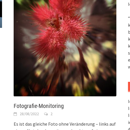
I
“
k
k
k
s
I
Fotografie-Monitoring
I
28/08/2022
2
I
i
Es ist das gleiche Foto ohne Veränderung – links auf
d