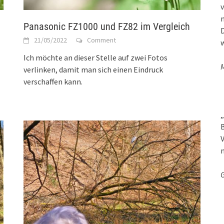
v
Panasonic FZ1000 und FZ82 im Vergleich
D
21/05/2022
Comment
w
Ich möchte an dieser Stelle auf zwei Fotos
M
verlinken, damit man sich einen Eindruck
verschaffen kann.
„
B
V
G