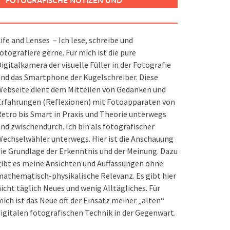
FOTOGRAFISCHE NOTIZEN UND
SPIELEREIEN
ife and Lenses – Ich lese, schreibe und
otografiere gerne. Für mich ist die pure
igitalkamera der visuelle Füller in der Fotografie
nd das Smartphone der Kugelschreiber. Diese
ebseite dient dem Mitteilen von Gedanken und
Erfahrungen (Reflexionen) mit Fotoapparaten von
etro bis Smart in Praxis und Theorie unterwegs
nd zwischendurch. Ich bin als fotografischer
echselwähler unterwegs. Hier ist die Anschauung
ie Grundlage der Erkenntnis und der Meinung. Dazu
ibt es meine Ansichten und Auffassungen ohne
athematisch-physikalische Relevanz. Es gibt hier
icht täglich Neues und wenig Alltägliches. Für
ich ist das Neue oft der Einsatz meiner „alten“
igitalen fotografischen Technik in der Gegenwart.