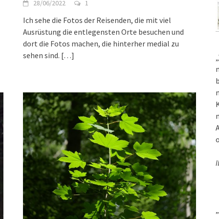
28/06/2022
1
Ich sehe die Fotos der Reisenden, die mit viel
Ausrüstung die entlegensten Orte besuchen und
dort die Fotos machen, die hinterher medial zu
sehen sind.
[…]
„
m
b
m
K
m
A
o
I
„