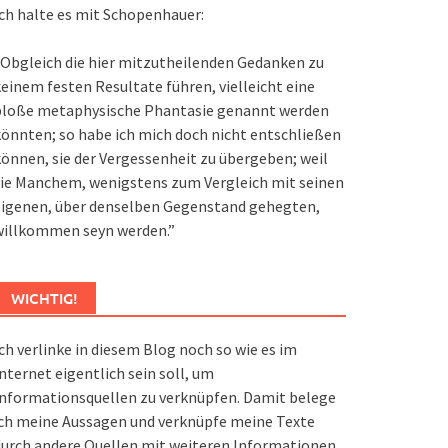
ch halte es mit Schopenhauer:
Obgleich die hier mitzutheilenden Gedanken zu
einem festen Resultate führen, vielleicht eine
bloße metaphysische Phantasie genannt werden
önnten; so habe ich mich doch nicht entschließen
önnen, sie der Vergessenheit zu übergeben; weil
ie Manchem, wenigstens zum Vergleich mit seinen
eigenen, über denselben Gegenstand gehegten,
willkommen seyn werden.”
WICHTIG!
ch verlinke in diesem Blog noch so wie es im
nternet eigentlich sein soll, um
nformationsquellen zu verknüpfen. Damit belege
ch meine Aussagen und verknüpfe meine Texte
urch andere Quellen mit weiteren Informationen.