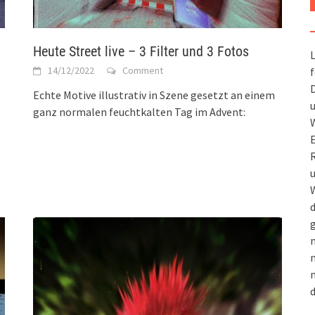
Heute Street live – 3 Filter und 3 Fotos
L
14/12/2022
Comment
f
D
Echte Motive illustrativ in Szene gesetzt an einem
u
ganz normalen feuchtkalten Tag im Advent:
W
R
u
W
d
g
m
n
m
d