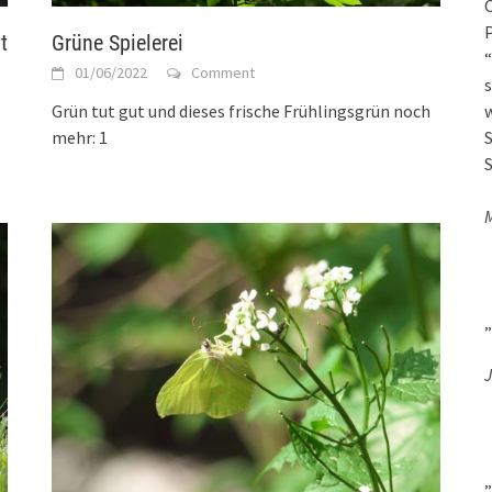
O
P
t
Grüne Spielerei
“
01/06/2022
Comment
s
Grün tut gut und dieses frische Frühlingsgrün noch
w
mehr: 1
S
S
„
J
„