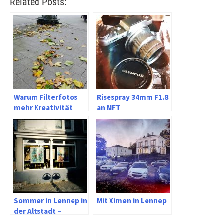
Related Posts:
Warum Filterfotos
Risespray 34mm F1.8
mehr Kreativität
an MFT
bieten können
Sommer in Lennep in
Mit Ximen in Lennep
der Altstadt –