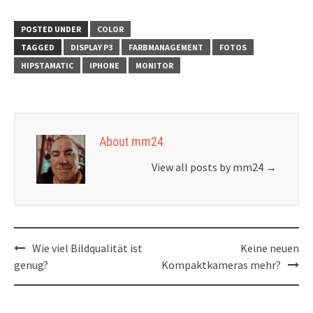
Impressionen mit
Hipstamatic und
Iphone 6s
POSTED UNDER
COLOR
TAGGED
DISPLAY P3
FARBMANAGEMENT
FOTOS
HIPSTAMATIC
IPHONE
MONITOR
About mm24
View all posts by mm24
→
Post
Wie viel Bildqualität ist
Keine neuen
navigation
genug?
Kompaktkameras mehr?