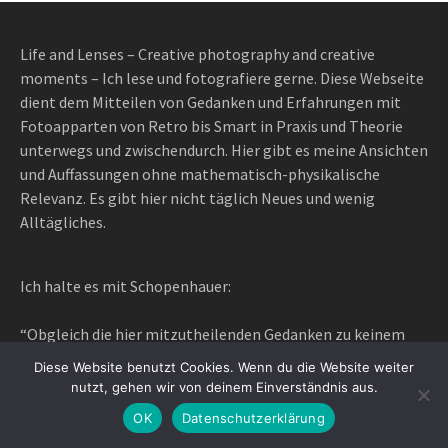
Life and Lenses – Creative photography and creative
moments – Ich lese und fotografiere gerne. Diese Webseite
dient dem Mitteilen von Gedanken und Erfahrungen mit
Fotoapparten von Retro bis Smart in Praxis und Theorie
unterwegs und zwischendurch. Hier gibt es meine Ansichten
und Auffassungen ohne mathematisch-physikalische
Relevanz. Es gibt hier nicht täglich Neues und wenig
Alltägliches.
Ich halte es mit Schopenhauer:
“Obgleich die hier mitzutheilenden Gedanken zu keinem
festen Resultate führen, vielleicht eine bloße
Diese Website benutzt Cookies. Wenn du die Website weiter
metaphysische Phantasie genannt werden könnten; so
nutzt, gehen wir von deinem Einverständnis aus.
habe ich mich doch nicht entschließen können, sie der
OK
Datenschutzerklärung
Vergessenheit zu übergeben; weil sie Manchem, wenigstens