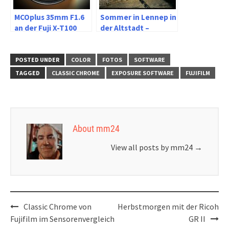
MCOplus 35mm F1.6
Sommer in Lennep in
an der Fuji X-T100
der Altstadt –
Impressionen mit
Hipstamatic und
Iphone 6s
POSTED UNDER
COLOR
FOTOS
SOFTWARE
TAGGED
CLASSIC CHROME
EXPOSURE SOFTWARE
FUJIFILM
About mm24
View all posts by mm24
→
Post
Classic Chrome von
Herbstmorgen mit der Ricoh
navigation
Fujifilm im Sensorenvergleich
GR II