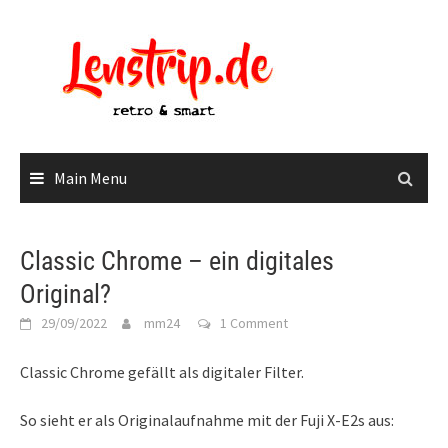
Skip
to
content
Main Menu
Classic Chrome – ein digitales
Original?
29/09/2022
mm24
1 Comment
Classic Chrome gefällt als digitaler Filter.
So sieht er als Originalaufnahme mit der Fuji X-E2s aus: