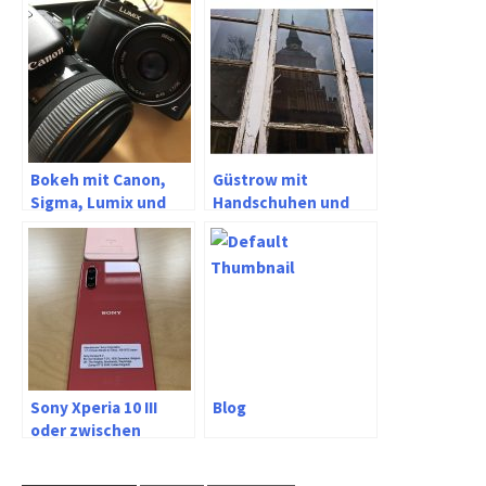
Bokeh mit Canon,
Güstrow mit
Sigma, Lumix und
Handschuhen und
Meike
dem Sony Xperia Z5
und X Compact
Sony Xperia 10 III
Blog
oder zwischen
immer besser und
immer schneller