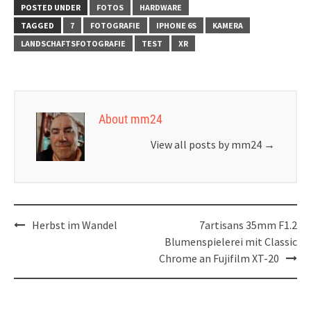
POSTED UNDER
FOTOS
HARDWARE
TAGGED
7
FOTOGRAFIE
IPHONE 6S
KAMERA
LANDSCHAFTSFOTOGRAFIE
TEST
XR
About mm24
View all posts by mm24
→
Post
Herbst im Wandel
7artisans 35mm F1.2
navigation
Blumenspielerei mit Classic
Chrome an Fujifilm XT-20