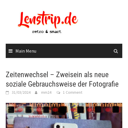
Skip
to
content
Main Menu
Zeitenwechsel – Zweisein als neue
soziale Gebrauchsweise der Fotografie
31/03/2024
mm24
1 Comment