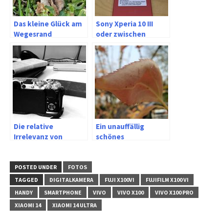
Das kleine Glück am
Sony Xperia 10 III
Wegesrand
oder zwischen
immer besser und
immer schneller
Die relative
Ein unauffällig
Irrelevanz von
schönes
Sensorgrößen im
fotografisches
Smartphone
Spielzeug – Moto
Edge 30 Neo
POSTED UNDER
FOTOS
TAGGED
DIGITALKAMERA
FUJI X100VI
FUJIFILM X100 VI
HANDY
SMARTPHONE
VIVO
VIVO X100
VIVO X100 PRO
XIAOMI 14
XIAOMI 14 ULTRA