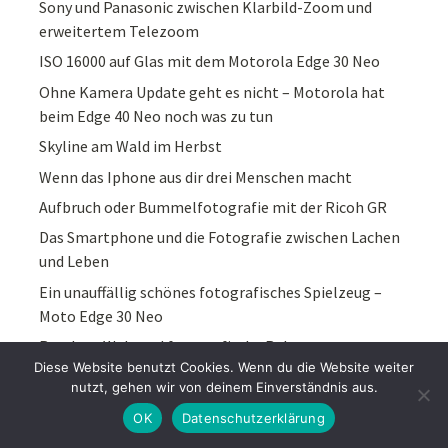
Sony und Panasonic zwischen Klarbild-Zoom und
erweitertem Telezoom
ISO 16000 auf Glas mit dem Motorola Edge 30 Neo
Ohne Kamera Update geht es nicht – Motorola hat
beim Edge 40 Neo noch was zu tun
Skyline am Wald im Herbst
Wenn das Iphone aus dir drei Menschen macht
Aufbruch oder Bummelfotografie mit der Ricoh GR
Das Smartphone und die Fotografie zwischen Lachen
und Leben
Ein unauffällig schönes fotografisches Spielzeug –
Moto Edge 30 Neo
Rastlose Welt und fotografische Ruhe
Diese Website benutzt Cookies. Wenn du die Website weiter
CCD oder das analoge Korn im Film in digitalen Zeiten
nutzt, gehen wir von deinem Einverständnis aus.
OK
Datenschutzerklärung
NEUESTE KOMMENTARE