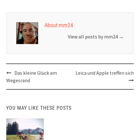
About mm24
View all posts by mm24
→
Post
Das kleine Glück am
Leica und Apple treffen sich
navigation
Wegesrand
YOU MAY LIKE THESE POSTS