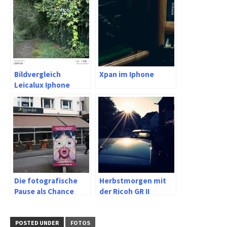
Bildvergleich
Xpan im Iphone
Leicalux Iphone
13pro und Sigma
65mm Sony E
Die fotografische
Herbstmorgen mit
Pause als Chance
der Ricoh GR II
POSTED UNDER
FOTOS