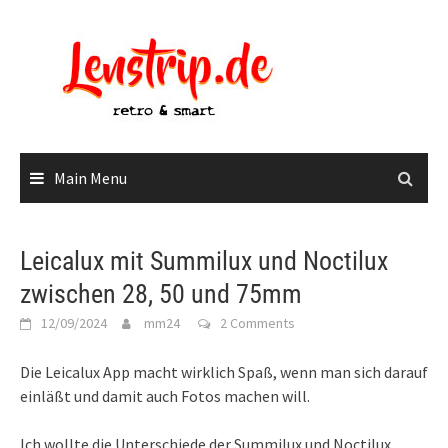
Skip
to
content
Main Menu
Leicalux mit Summilux und Noctilux
zwischen 28, 50 und 75mm
12/09/2024
mm24
2 Comments
Die Leicalux App macht wirklich Spaß, wenn man sich darauf
einläßt und damit auch Fotos machen will.
Ich wollte die Unterschiede der Summilux und Noctilux