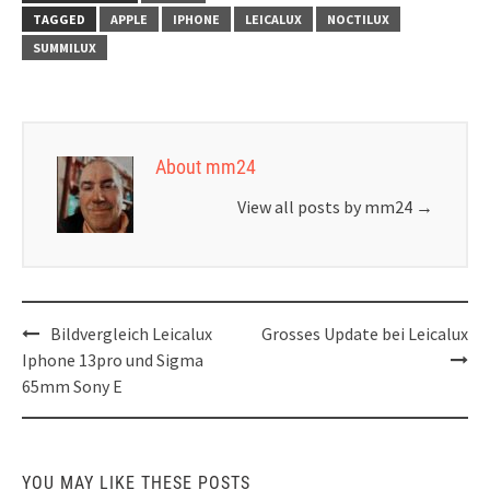
TAGGED
APPLE
IPHONE
LEICALUX
NOCTILUX
SUMMILUX
About mm24
View all posts by mm24
→
Post
Bildvergleich Leicalux
Grosses Update bei Leicalux
navigation
Iphone 13pro und Sigma
65mm Sony E
YOU MAY LIKE THESE POSTS