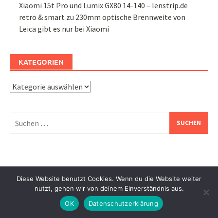
Xiaomi 15t Pro und Lumix GX80 14-140 – lenstrip.de
retro & smart
zu
230mm optische Brennweite von
Leica gibt es nur bei Xiaomi
KATEGORIEN
Kategorien
Suchen
nach:
Diese Website benutzt Cookies. Wenn du die Website weiter
nutzt, gehen wir von deinem Einverständnis aus.
Life and Lenses – Creative photography and creative
OK
Datenschutzerklärung
moments – Ich lese und fotografiere gerne. Diese Webseite