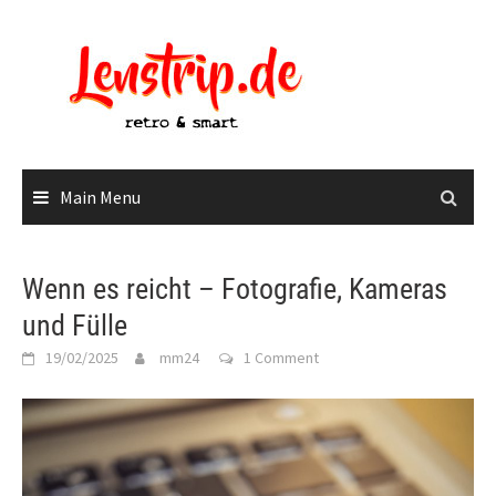
Skip
to
content
Main Menu
Wenn es reicht – Fotografie, Kameras
und Fülle
19/02/2025
mm24
1 Comment