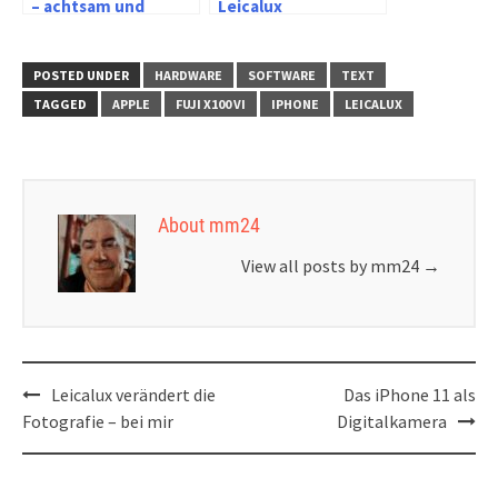
– achtsam und
Leicalux
langsam oder Street
und Stress
POSTED UNDER
HARDWARE
SOFTWARE
TEXT
TAGGED
APPLE
FUJI X100 VI
IPHONE
LEICALUX
About mm24
View all posts by mm24
→
Post
Leicalux verändert die
Das iPhone 11 als
navigation
Fotografie – bei mir
Digitalkamera