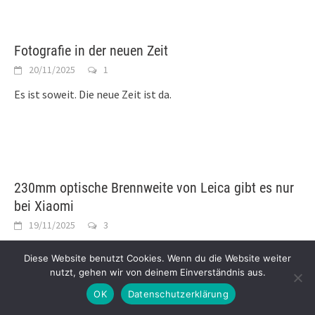
Fotografie in der neuen Zeit
20/11/2025
1
Es ist soweit. Die neue Zeit ist da.
230mm optische Brennweite von Leica gibt es nur
bei Xiaomi
19/11/2025
3
Ich hatte eigentlich gedacht, daß Leica mit der Leicalux App
Diese Website benutzt Cookies. Wenn du die Website weiter
im Iphone nun den Rekord beim Tele aufstellt. Falsch
nutzt, gehen wir von deinem Einverständnis aus.
gedacht!
OK
Datenschutzerklärung