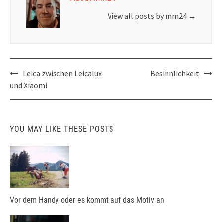
View all posts by mm24
→
Post
Leica zwischen Leicalux
Besinnlichkeit
navigation
und Xiaomi
YOU MAY LIKE THESE POSTS
Vor dem Handy oder es kommt auf das Motiv an