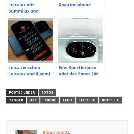
Leicalux mit
Xpan im Iphone
Summilux und
Noctilux zwischen
28, 50 und 75mm
Leica zwischen
Eine Künstlerlinse
Leicalux und Xiaomi
oder das Honor 200
pro jenseits der
Influencer
POSTED UNDER
FOTOS
TAGGED
APP
IPHONE
LEICA
LEICALUX
NOCTILUX
About mm24