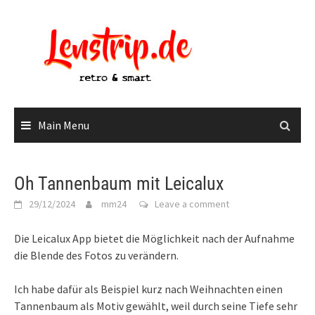
Skip
to
content
Main Menu
Oh Tannenbaum mit Leicalux
29/12/2024
mm24
Leave a comment
Die Leicalux App bietet die Möglichkeit nach der Aufnahme
die Blende des Fotos zu verändern.
Ich habe dafür als Beispiel kurz nach Weihnachten einen
Tannenbaum als Motiv gewählt, weil durch seine Tiefe sehr