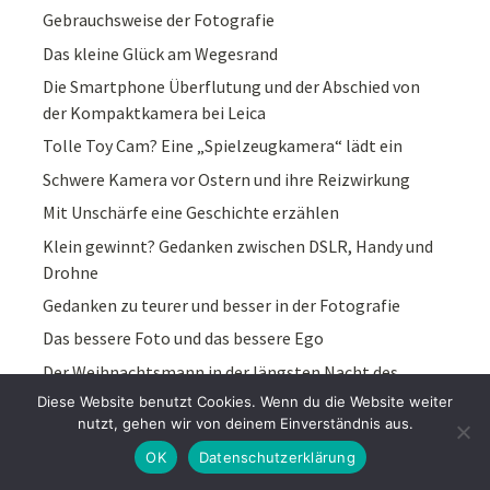
Gebrauchsweise der Fotografie
Das kleine Glück am Wegesrand
Die Smartphone Überflutung und der Abschied von
der Kompaktkamera bei Leica
Tolle Toy Cam? Eine „Spielzeugkamera“ lädt ein
Schwere Kamera vor Ostern und ihre Reizwirkung
Mit Unschärfe eine Geschichte erzählen
Klein gewinnt? Gedanken zwischen DSLR, Handy und
Drohne
Gedanken zu teurer und besser in der Fotografie
Das bessere Foto und das bessere Ego
Der Weihnachtsmann in der längsten Nacht des
Jahres
Diese Website benutzt Cookies. Wenn du die Website weiter
nutzt, gehen wir von deinem Einverständnis aus.
Sucherfotografie als Flowfotografie
OK
Datenschutzerklärung
Sony und Panasonic zwischen Klarbild-Zoom und