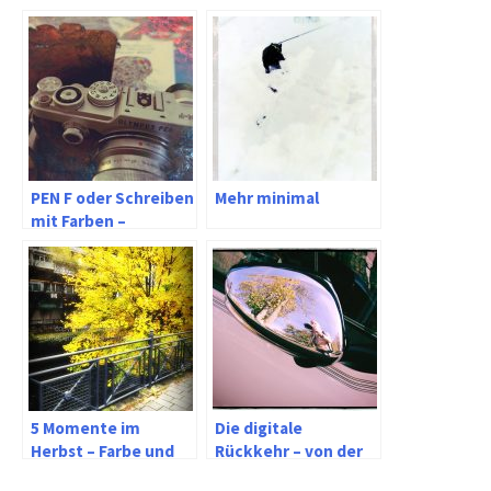
PEN F oder Schreiben
Mehr minimal
mit Farben –
Gedanken zu
Fachkameras
5 Momente im
Die digitale
Herbst – Farbe und
Rückkehr – von der
Linien in Wuppertal
analogen Leica CL