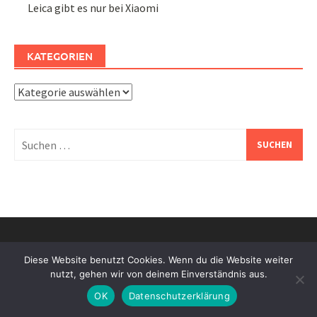
Leica gibt es nur bei Xiaomi
KATEGORIEN
Kategorien
Suchen
nach:
Life and Lenses – Creative photography and creative
Diese Website benutzt Cookies. Wenn du die Website weiter
moments – Ich lese und fotografiere gerne. Diese Webseite
nutzt, gehen wir von deinem Einverständnis aus.
dient dem Mitteilen von Gedanken und Erfahrungen mit
OK
Datenschutzerklärung
Fotoapparten von Retro bis Smart in Praxis und Theorie