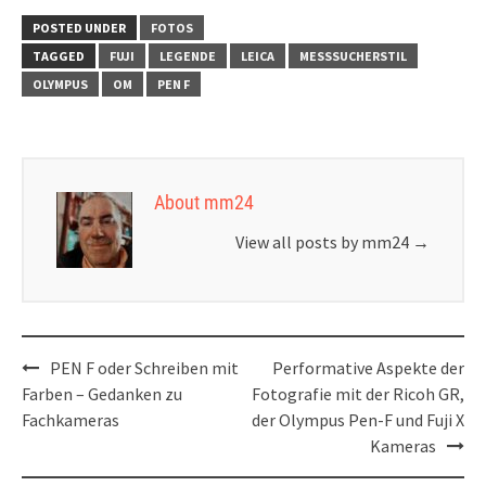
Elberfeld
zur Olympus E-M10 IV
POSTED UNDER
FOTOS
TAGGED
FUJI
LEGENDE
LEICA
MESSSUCHERSTIL
OLYMPUS
OM
PEN F
About mm24
View all posts by mm24
→
Post
PEN F oder Schreiben mit
Performative Aspekte der
navigation
Farben – Gedanken zu
Fotografie mit der Ricoh GR,
Fachkameras
der Olympus Pen-F und Fuji X
Kameras