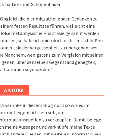
ch halte es mit Schopenhauer:
Obgleich die hier mitzutheilenden Gedanken zu
einem festen Resultate führen, vielleicht eine
bloße metaphysische Phantasie genannt werden
önnten; so habe ich mich doch nicht entschließen
önnen, sie der Vergessenheit zu übergeben; weil
ie Manchem, wenigstens zum Vergleich mit seinen
eigenen, über denselben Gegenstand gehegten,
willkommen seyn werden.”
WICHTIG!
ch verlinke in diesem Blog noch so wie es im
nternet eigentlich sein soll, um
nformationsquellen zu verknüpfen. Damit belege
ch meine Aussagen und verknüpfe meine Texte
urch andere Quellen mit weiteren Informationen.