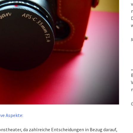
v
D
w
M
„
B
V
G
ve Aspekte:
onstheater, da zahlreiche Entscheidungen in Bezug darauf,