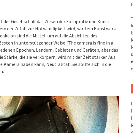
I
“
it der Gesellschaft das Wesen der Fotografie und Kunst
k
dem der Zufall zur Notwendigkeit wird, wird ein Kunstwerk
aktion sind die Mittel, um auf die Absichten des
k
Besten in unterstützender Weise (The camera is fine in a
k
hiedenen Epochen, Ländern, Gebieten und Geräten, aber das
s
e Stärke, die sie verkörpern, wird mit der Zeit stärker. Aus
ne Kamera haben kann, Neutralität. Sie sollte sich in die
n.“
I
I
I
i
d