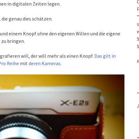
O
n in digitalen Zeiten legen.
P
“
die genau dies schätzen.
s
w
und einem Knopf ohne den eigenen Willen und die eigene
S
 zu bringen.
S
afieren will, der will mehr als einen Knopf.
Das gilt in
Pro Reihe
mit
deren Kameras.
„
J
„