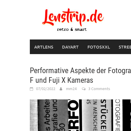
Skip
to
content
ARTLENS
DAYART
FOTOSXXL
STRE
Performative Aspekte der Fotogra
F und Fuji X Kameras
07/02/2022
mm24
3 Comments