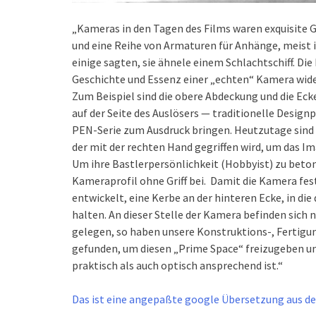
„Kameras in den Tagen des Films waren exquisite 
und eine Reihe von Armaturen für Anhänge, meist i
einige sagten, sie ähnele einem Schlachtschiff. Die 
Geschichte und Essenz einer „echten“ Kamera wide
Zum Beispiel sind die obere Abdeckung und die Ecke
auf der Seite des Auslösers — traditionelle Design
PEN-Serie zum Ausdruck bringen. Heutzutage sind 
der mit der rechten Hand gegriffen wird, um das I
Um ihre Bastlerpersönlichkeit (Hobbyist) zu betone
Kameraprofil ohne Griff bei. Damit die Kamera fes
entwickelt, eine Kerbe an der hinteren Ecke, in d
halten. An dieser Stelle der Kamera befinden sic
gelegen, so haben unsere Konstruktions-, Fertig
gefunden, um diesen „Prime Space“ freizugeben un
praktisch als auch optisch ansprechend ist.“
Das ist eine angepaßte google Übersetzung aus der