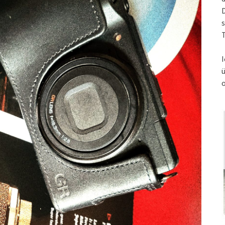
s
T
I