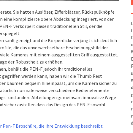
Geräte.
Sie hatten Auslöser, Zifferblätter, Rückspulknöpfe
n eine komplizierte obere Abdeckung integriert, von der
L
PEN-F verkörpert diesen traditionellen Stil, der die
f
rspiegelt.
D
n sanft geneigt und die Körperdicke verjüngt sich deutlich
u
profile, die das unverwechselbare Erscheinungsbild der
W
viele Kameras mit einem ausgestellten Griff ausgestattet,
mage der Robustheit zu erhöhen.
R
n, behält die PEN-F jedoch ihr traditionelles
u
t gegriffen werden kann, haben wir die Thumb Rest
W
ie der Daumen bequem hineinpasst, um die Kamera sicher zu
d
h natürlich normalerweise verschiedene Bedienelemente
g
ungs- und andere Abteilungen gemeinsam innovative Wege
m
d sicherzustellen dass das Design des PEN-F sowohl
n
m
d
 Pen-F Broschüre, die ihre Entwicklung beschreibt.