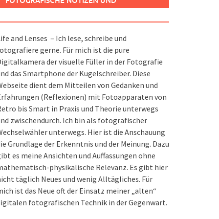
FOTOGRAFISCHE NOTIZEN UND
SPIELEREIEN
ife and Lenses – Ich lese, schreibe und
otografiere gerne. Für mich ist die pure
igitalkamera der visuelle Füller in der Fotografie
nd das Smartphone der Kugelschreiber. Diese
ebseite dient dem Mitteilen von Gedanken und
Erfahrungen (Reflexionen) mit Fotoapparaten von
etro bis Smart in Praxis und Theorie unterwegs
nd zwischendurch. Ich bin als fotografischer
echselwähler unterwegs. Hier ist die Anschauung
ie Grundlage der Erkenntnis und der Meinung. Dazu
ibt es meine Ansichten und Auffassungen ohne
athematisch-physikalische Relevanz. Es gibt hier
icht täglich Neues und wenig Alltägliches. Für
ich ist das Neue oft der Einsatz meiner „alten“
igitalen fotografischen Technik in der Gegenwart.