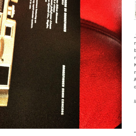
„
m
b
m
K
m
A
o
I
„