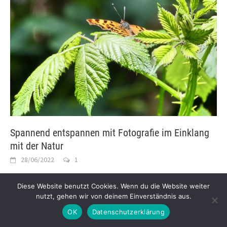
Spannend entspannen mit Fotografie im Einklang
mit der Natur
28/06/2022
1
Ich sehe die Fotos der Reisenden, die mit viel Ausrüstung die
Diese Website benutzt Cookies. Wenn du die Website weiter
entlegensten Orte besuchen und dort die Fotos machen,
nutzt, gehen wir von deinem Einverständnis aus.
die hinterher medial zu sehen sind.
[…]
OK
Datenschutzerklärung