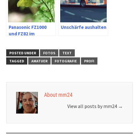
Panasonic FZ1000
Unschärfe aushalten
und FZ82 im
Vergleich
POSTED UNDER
FOTOS
TEXT
TAGGED
AMATUER
FOTOGRAFIE
PROFI
About mm24
View all posts by mm24
→