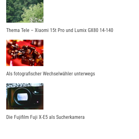
Thema Tele – Xiaomi 15t Pro und Lumix GX80 14-140
Als fotografischer Wechselwähler unterwegs
Die Fujifilm Fuji X-E5 als Sucherkamera