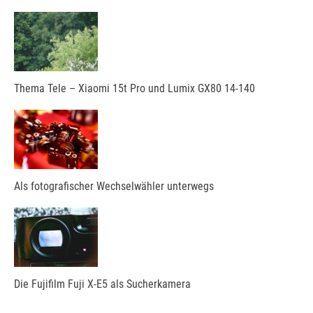
Thema Tele – Xiaomi 15t Pro und Lumix GX80 14-140
Als fotografischer Wechselwähler unterwegs
Die Fujifilm Fuji X-E5 als Sucherkamera