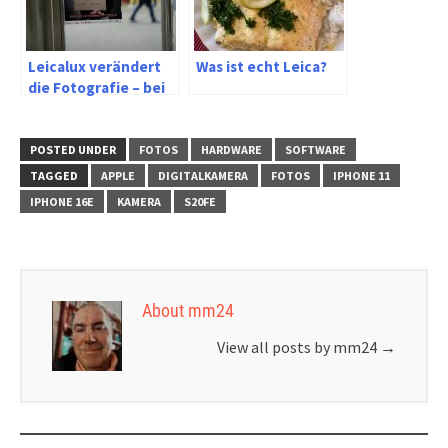
Leicalux verändert
Was ist echt Leica?
die Fotografie – bei
mir
POSTED UNDER
FOTOS
HARDWARE
SOFTWARE
TAGGED
APPLE
DIGITALKAMERA
FOTOS
IPHONE 11
IPHONE 16E
KAMERA
S20FE
About mm24
View all posts by mm24
→