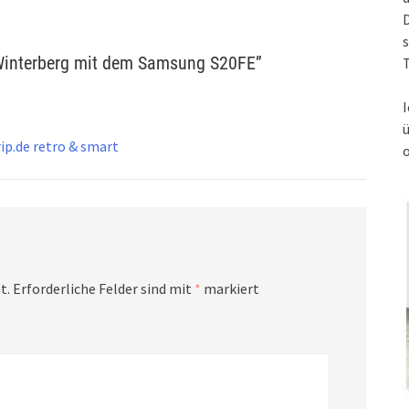
s
 Winterberg mit dem Samsung S20FE
”
T
I
ip.de retro & smart
t.
Erforderliche Felder sind mit
*
markiert