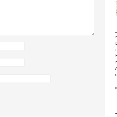
„
m
b
m
K
m
A
o
I
„