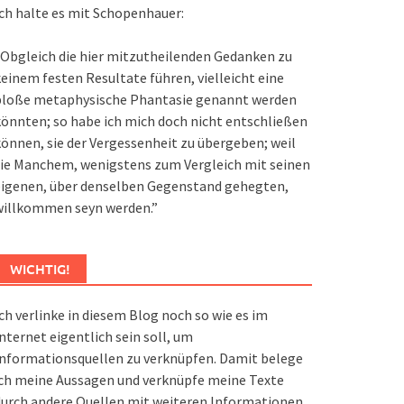
ch halte es mit Schopenhauer:
Obgleich die hier mitzutheilenden Gedanken zu
einem festen Resultate führen, vielleicht eine
bloße metaphysische Phantasie genannt werden
önnten; so habe ich mich doch nicht entschließen
önnen, sie der Vergessenheit zu übergeben; weil
ie Manchem, wenigstens zum Vergleich mit seinen
eigenen, über denselben Gegenstand gehegten,
willkommen seyn werden.”
WICHTIG!
ch verlinke in diesem Blog noch so wie es im
nternet eigentlich sein soll, um
nformationsquellen zu verknüpfen. Damit belege
ch meine Aussagen und verknüpfe meine Texte
urch andere Quellen mit weiteren Informationen.