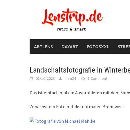
Skip
to
content
ARTLENS
DAYART
FOTOSXXL
STRE
Landschaftsfotografie in Winter
01/10/2023
mm24
1 Comment
Das ist einfach mal ein Ausprobieren mit dem Sam
Zunächst ein Foto mit der normalen Brennweite