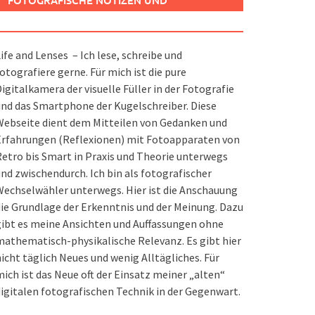
FOTOGRAFISCHE NOTIZEN UND
SPIELEREIEN
ife and Lenses – Ich lese, schreibe und
otografiere gerne. Für mich ist die pure
igitalkamera der visuelle Füller in der Fotografie
nd das Smartphone der Kugelschreiber. Diese
ebseite dient dem Mitteilen von Gedanken und
Erfahrungen (Reflexionen) mit Fotoapparaten von
etro bis Smart in Praxis und Theorie unterwegs
nd zwischendurch. Ich bin als fotografischer
echselwähler unterwegs. Hier ist die Anschauung
ie Grundlage der Erkenntnis und der Meinung. Dazu
ibt es meine Ansichten und Auffassungen ohne
athematisch-physikalische Relevanz. Es gibt hier
icht täglich Neues und wenig Alltägliches. Für
ich ist das Neue oft der Einsatz meiner „alten“
igitalen fotografischen Technik in der Gegenwart.