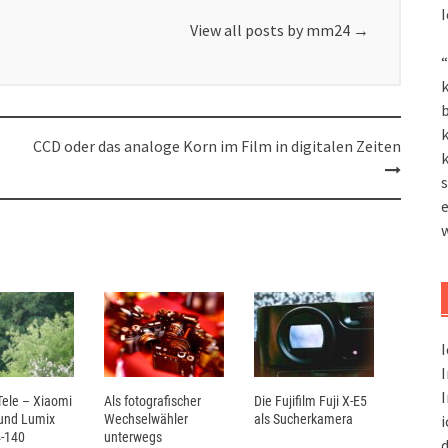
I
View all posts by mm24
→
“
k
k
CCD oder das analoge Korn im Film in digitalen Zeiten
k
s
I
I
I
ele – Xiaomi
Als fotografischer
Die Fujifilm Fuji X-E5
i
 und Lumix
Wechselwähler
als Sucherkamera
-140
unterwegs
d