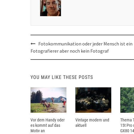
Post
Fotokommunikation oder jeder Mensch ist ein
navigation
Fotografierer aber noch kein Fotograf
YOU MAY LIKE THESE POSTS
Vor dem Handy oder
Vintage modern und
Thema T
es kommt auf das
aktuell
15t Pro
Motiv an
GX80 14