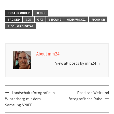
die eigene
to go
Lebenszeit
POSTED UNDER
FOTOS
TAGGED
CCD
GRX
LEICA M9
OLYMPUS XZ1
RICOH GR
RICOH GR DIGITAL
About mm24
View all posts by mm24
→
Post
Landschaftsfotografie in
Rastlose Welt und
navigation
Winterberg mit dem
fotografische Ruhe
Samsung S20FE