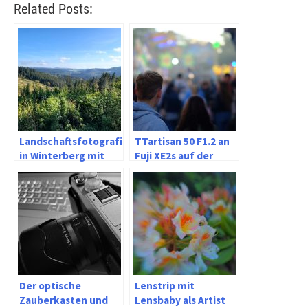
Related Posts:
Landschaftsfotografie
TTartisan 50 F1.2 an
in Winterberg mit
Fuji XE2s auf der
dem Samsung S20FE
Kirmes bei Corona
Der optische
Lenstrip mit
Zauberkasten und
Lensbaby als Artist