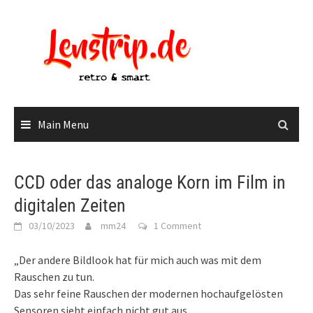
Skip
to
content
Main Menu
CCD oder das analoge Korn im Film in
digitalen Zeiten
03/10/2023
mm24
1 Comment
„Der andere Bildlook hat für mich auch was mit dem
Rauschen zu tun.
Das sehr feine Rauschen der modernen hochaufgelösten
Sensoren sieht einfach nicht gut aus.