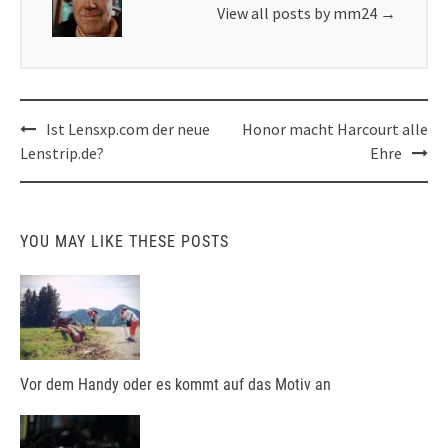
View all posts by mm24
→
Post
Ist Lensxp.com der neue
Honor macht Harcourt alle
navigation
Lenstrip.de?
Ehre
YOU MAY LIKE THESE POSTS
Vor dem Handy oder es kommt auf das Motiv an