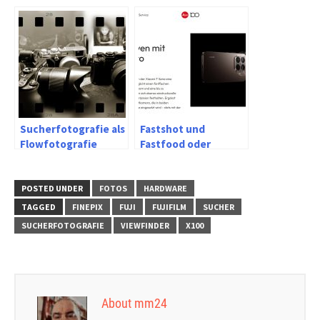
A7c als Meilensteine
mit Sucher links
in der digitalen
Fotografie
Sucherfotografie als
Fastshot und
Flowfotografie
Fastfood oder
Streetfotografie in
neuen Zeiten
POSTED UNDER
FOTOS
HARDWARE
TAGGED
FINEPIX
FUJI
FUJIFILM
SUCHER
SUCHERFOTOGRAFIE
VIEWFINDER
X100
About mm24