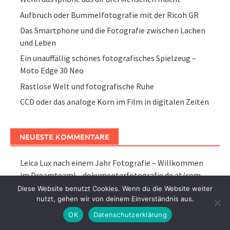
Aufbruch oder Bummelfotografie mit der Ricoh GR
Das Smartphone und die Fotografie zwischen Lachen
und Leben
Ein unauffällig schönes fotografisches Spielzeug –
Moto Edge 30 Neo
Rastlose Welt und fotografische Ruhe
CCD oder das analoge Korn im Film in digitalen Zeiten
NEUESTE KOMMENTARE
Leica Lux nach einem Jahr Fotografie – Willkommen
im Dreamteam! – dokumentarfotografie.de at/com
zu
Thema Tele – Xiaomi 15t Pro und Lumix GX80 14-
Diese Website benutzt Cookies. Wenn du die Website weiter
nutzt, gehen wir von deinem Einverständnis aus.
140
OK
Datenschutzerklärung
Die Wand als Entschleuniger – dayart.de
zu
Das
Bilderlebnis von Leica, Apple und anderen Herstellern