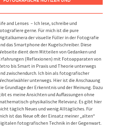
FOTOGRAFISCHE NOTIZEN UND
SPIELEREIEN
ife and Lenses – Ich lese, schreibe und
otografiere gerne. Für mich ist die pure
igitalkamera der visuelle Füller in der Fotografie
nd das Smartphone der Kugelschreiber. Diese
ebseite dient dem Mitteilen von Gedanken und
Erfahrungen (Reflexionen) mit Fotoapparaten von
etro bis Smart in Praxis und Theorie unterwegs
nd zwischendurch. Ich bin als fotografischer
echselwähler unterwegs. Hier ist die Anschauung
ie Grundlage der Erkenntnis und der Meinung. Dazu
ibt es meine Ansichten und Auffassungen ohne
athematisch-physikalische Relevanz. Es gibt hier
icht täglich Neues und wenig Alltägliches. Für
ich ist das Neue oft der Einsatz meiner „alten“
igitalen fotografischen Technik in der Gegenwart.