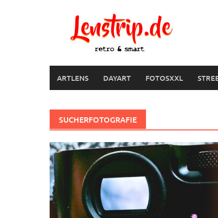
Skip
to
content
ARTLENS
DAYART
FOTOSXXL
STRE
SUCHERFOTOGRAFIE