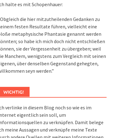
ch halte es mit Schopenhauer:
Obgleich die hier mitzutheilenden Gedanken zu
einem festen Resultate führen, vielleicht eine
bloße metaphysische Phantasie genannt werden
önnten; so habe ich mich doch nicht entschließen
önnen, sie der Vergessenheit zu übergeben; weil
ie Manchem, wenigstens zum Vergleich mit seinen
eigenen, über denselben Gegenstand gehegten,
willkommen seyn werden.”
WICHTIG!
ch verlinke in diesem Blog noch so wie es im
nternet eigentlich sein soll, um
nformationsquellen zu verknüpfen. Damit belege
ch meine Aussagen und verknüpfe meine Texte
urch andere Quellen mit weiteren Informationen.