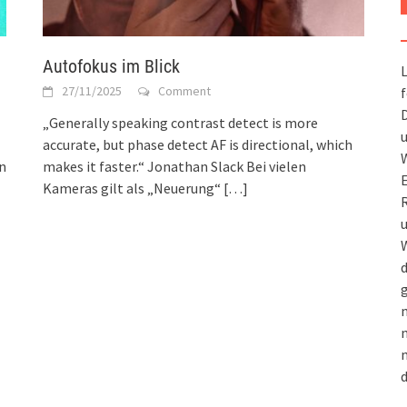
Autofokus im Blick
L
27/11/2025
Comment
f
D
„Generally speaking contrast detect is more
u
accurate, but phase detect AF is directional, which
W
rn
makes it faster.“ Jonathan Slack Bei vielen
Kameras gilt als „Neuerung“
[…]
R
u
W
d
g
m
n
m
d