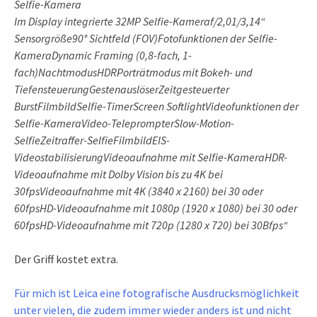
Selfie-Kamera
Im Display integrierte 32MP Selfie-Kameraf/2,01/3,14“
Sensorgröße90° Sichtfeld (FOV)Fotofunktionen der Selfie-
KameraDynamic Framing (0,8-fach, 1-
fach)NachtmodusHDRPorträtmodus mit Bokeh- und
TiefensteuerungGestenauslöserZeitgesteuerter
BurstFilmbildSelfie-TimerScreen SoftlightVideofunktionen der
Selfie-KameraVideo-TeleprompterSlow-Motion-
SelfieZeitraffer-SelfieFilmbildEIS-
VideostabilisierungVideoaufnahme mit Selfie-KameraHDR-
Videoaufnahme mit Dolby Vision bis zu 4K bei
30fpsVideoaufnahme mit 4K (3840 x 2160) bei 30 oder
60fpsHD-Videoaufnahme mit 1080p (1920 x 1080) bei 30 oder
60fpsHD-Videoaufnahme mit 720p (1280 x 720) bei 30Bfps“
Der Griff kostet extra.
Für mich ist Leica eine fotografische Ausdrucksmöglichkeit
unter vielen, die zudem immer wieder anders ist und nicht