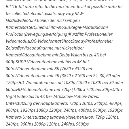
Bit*16-bit data refer to the maximum-level of possible data to
be collected. Actual results may vary.RAW-
ModusVideofunktionen der rückseitigen
KameraMasterCinemaFilm-ModusRegie-ModusXiaomi
ProFocus (Bewegungsverfolgung)KurzfilmProfessioneller
VideomodusLOG-VideoformatShootSteadyProfessioneller
ZeitrafferVideoaufnahme mit rückseitiger
KameraVideoaufnahme mit Dolby Vision bis zu 4K bei
60BpSHDR-Videoaufnahme mit bis zu 4K bei
30fpsVideoaufnahme mit 8K (7680 x 4320) bei
30fpsVideoaufnahme mit 4K (3840 x 2160) bei 24, 30, 60 oder
120fpsHD-Videoaufnahme mit 1080p (1920 x 1080) bei 30 oder
60fpsHD-Videoaufnahme mit 720p (1280 x 720) bei 30fpsUltra
Night Video bis zu 4K bei 24fpsSlow-Motion-Video:
Unterstützung der Hauptkamera: 720p 120fps, 240fps, 480fps,
960fps, 1920fps 1080p 120fps, 240fps, 480fps, 960fps, 1920fps
Kamera-Unterstützung ultraweit/tele/periskop: 720p 120fps,
240fps, 960fps 1080p 120fps, 240fps, 960fps