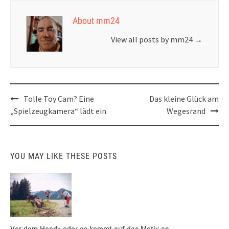
About mm24
View all posts by mm24
→
Post
Tolle Toy Cam? Eine
Das kleine Glück am
navigation
„Spielzeugkamera“ lädt ein
Wegesrand
YOU MAY LIKE THESE POSTS