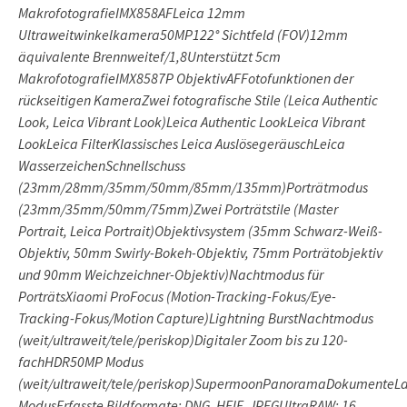
MakrofotografieIMX858AFLeica 12mm
Ultraweitwinkelkamera50MP122° Sichtfeld (FOV)12mm
äquivalente Brennweitef/1,8Unterstützt 5cm
MakrofotografieIMX8587P ObjektivAFFotofunktionen der
rückseitigen KameraZwei fotografische Stile (Leica Authentic
Look, Leica Vibrant Look)Leica Authentic LookLeica Vibrant
LookLeica FilterKlassisches Leica AuslösegeräuschLeica
WasserzeichenSchnellschuss
(23mm/28mm/35mm/50mm/85mm/135mm)Porträtmodus
(23mm/35mm/50mm/75mm)Zwei Porträtstile (Master
Portrait, Leica Portrait)Objektivsystem (35mm Schwarz-Weiß-
Objektiv, 50mm Swirly-Bokeh-Objektiv, 75mm Porträtobjektiv
und 90mm Weichzeichner-Objektiv)Nachtmodus für
PorträtsXiaomi ProFocus (Motion-Tracking-Fokus/Eye-
Tracking-Fokus/Motion Capture)Lightning BurstNachtmodus
(weit/ultraweit/tele/periskop)Digitaler Zoom bis zu 120-
fachHDR50MP Modus
(weit/ultraweit/tele/periskop)SupermoonPanoramaDokumenteLa
ModusErfasste Bildformate: DNG, HEIF, JPEGUltraRAW: 16