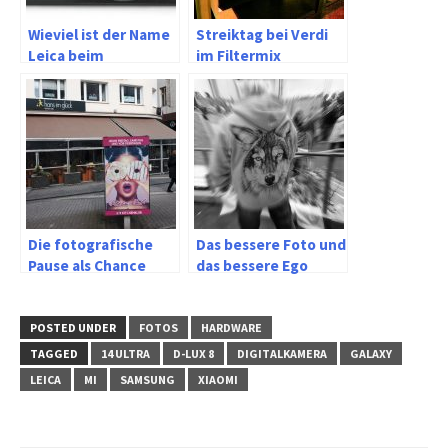
Wieviel ist der Name
Streiktag bei Verdi
Leica beim
im Filtermix
Kamerakauf wert?
Die fotografische
Das bessere Foto und
Pause als Chance
das bessere Ego
POSTED UNDER
FOTOS
HARDWARE
TAGGED
14 ULTRA
D-LUX 8
DIGITALKAMERA
GALAXY
LEICA
MI
SAMSUNG
XIAOMI