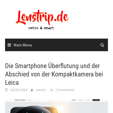
Skip
to
content
Main Menu
Die Smartphone Überflutung und der
Abschied von der Kompaktkamera bei
Leica
02/03/2024
mm24
2 Comments