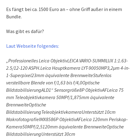
Es fängt bei ca. 1500 Euro an – ohne Griff außer in einem
Bundle.
Was gibt es dafür?
Laut Webseite folgendes:
„Professionelles Leica ObjektivLEICA VARIO-SUMMILUX 1:1.63-
2.5/12-120 ASPH.Leica Hauptkamera LYT-90050MP3,2μm 4-in-
1-Superpixel23mm äquivalente BrennweiteStufenlos
verstellbare Blende von f/1,63 bis f/4,0Optische
BildstabilisierungALD1“ Sensorgröße8P ObjektivAFLeica 75
mm Teleobjektivkamera 50MPf/1,875mm äquivalente
BrennweiteOptische
BildstabilisierungTeleobjektivkameraUnterstützt 10cm
MakrofotografieIMX8586P ObjektivAFLeica 120mm Periskop-
Kamera50MPf/2,5120mm äquivalente BrennweiteOptische
BildstabilisierungUnterstützt 30cm