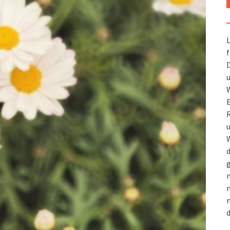
L
f
D
u
W
R
u
W
d
g
m
n
m
d