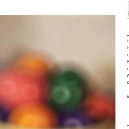
„
m
b
m
K
m
A
o
I
„