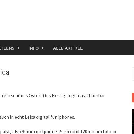
ETLENS
INFO
ALLE ARTIKEL
ica
S
n
ch ein schönes Osterei ins Nest gelegt: das Thambar
uch in echt Leica digital für Iphones.
ngepaßt, also 90mm im Iphone 15 Pro und 120mm im Iphone