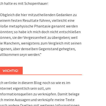
ch halte es mit Schopenhauer:
Obgleich die hier mitzutheilenden Gedanken zu
einem festen Resultate führen, vielleicht eine
bloße metaphysische Phantasie genannt werden
önnten; so habe ich mich doch nicht entschließen
önnen, sie der Vergessenheit zu übergeben; weil
ie Manchem, wenigstens zum Vergleich mit seinen
eigenen, über denselben Gegenstand gehegten,
willkommen seyn werden.”
WICHTIG!
ch verlinke in diesem Blog noch so wie es im
nternet eigentlich sein soll, um
nformationsquellen zu verknüpfen. Damit belege
ch meine Aussagen und verknüpfe meine Texte
urch andere Quellen mit weiteren Informationen.