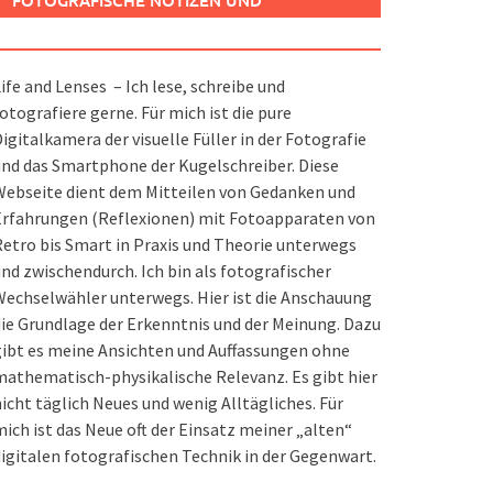
FOTOGRAFISCHE NOTIZEN UND
SPIELEREIEN
ife and Lenses – Ich lese, schreibe und
otografiere gerne. Für mich ist die pure
igitalkamera der visuelle Füller in der Fotografie
nd das Smartphone der Kugelschreiber. Diese
ebseite dient dem Mitteilen von Gedanken und
Erfahrungen (Reflexionen) mit Fotoapparaten von
etro bis Smart in Praxis und Theorie unterwegs
nd zwischendurch. Ich bin als fotografischer
echselwähler unterwegs. Hier ist die Anschauung
ie Grundlage der Erkenntnis und der Meinung. Dazu
ibt es meine Ansichten und Auffassungen ohne
athematisch-physikalische Relevanz. Es gibt hier
icht täglich Neues und wenig Alltägliches. Für
ich ist das Neue oft der Einsatz meiner „alten“
igitalen fotografischen Technik in der Gegenwart.