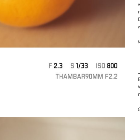
v
D
w
M
„
B
V
G