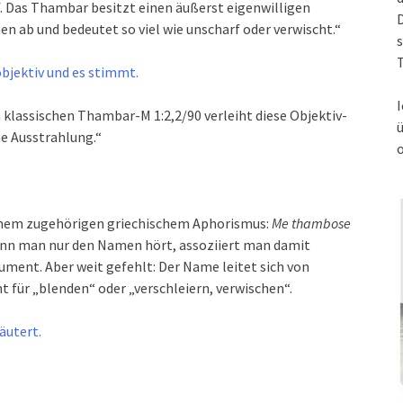
. Das Thambar besitzt einen äußerst eigenwilligen
en ab und bedeutet so viel wie unscharf oder verwischt.“
s
T
objektiv und es stimmt.
I
m klassischen Thambar-M 1:2,2/90 verleiht diese Objektiv-
he Ausstrahlung.“
einem zugehörigen griechischem Aphorismus:
Me thambose
nn man nur den Namen hört, assoziiert man damit
ument. Aber weit gefehlt: Der Name leitet sich von
 für „blenden“ oder „verschleiern, verwischen“.
äutert.