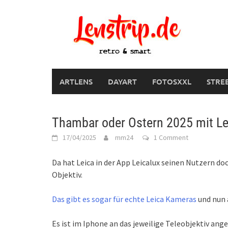
Skip
to
content
ARTLENS
DAYART
FOTOSXXL
STRE
Thambar oder Ostern 2025 mit Le
17/04/2025
mm24
1 Comment
Da hat Leica in der App Leicalux seinen Nutzern do
Objektiv.
Das gibt es sogar für echte Leica Kameras
und nun a
Es ist im Iphone an das jeweilige Teleobjektiv a