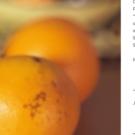
O
P
“
s
w
S
S
„
J
„