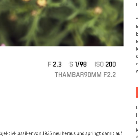
I
“
k
k
k
s
I
I
I
i
jektivklassiker von 1935 neu heraus und springt damit auf
d