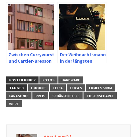
schnellen Fotos
Zwischen Currywurst
Der Weihnachtsmann
und Cartier-Bresson
in der längsten
in Bochum mit Lumix
Nacht des Jahres
und Sigma
POSTED UNDER
FOTOS
HARDWARE
TAGGED
L MOUNT
LEICA
LEICA S
LUMIX S 50MM
PANASONIC
PREIS
SCHÄRFENTIEFE
TIEFENSCHÄRFE
WERT