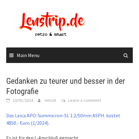
Skip
to
content
Main Menu
Gedanken zu teurer und besser in der
Fotografie
10/01/2024
mm24
Leave a comment
Das Leica APO-Summicron-SL 1:2/50mm ASPH. kostet
4850.- Euro (1/2024).
Es ist für den L-Anschluß gemacht.