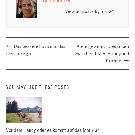
About mm24
View all posts by mm24
→
Post
Das bessere Foto und das
Klein gewinnt? Gedanken
navigation
bessere Ego
zwischen DSLR, Handy und
Drohne
YOU MAY LIKE THESE POSTS
Vor dem Handy oder es kommt auf das Motiv an