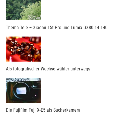
Thema Tele – Xiaomi 15t Pro und Lumix GX80 14-140
Als fotografischer Wechselwähler unterwegs
Die Fujifilm Fuji X-E5 als Sucherkamera