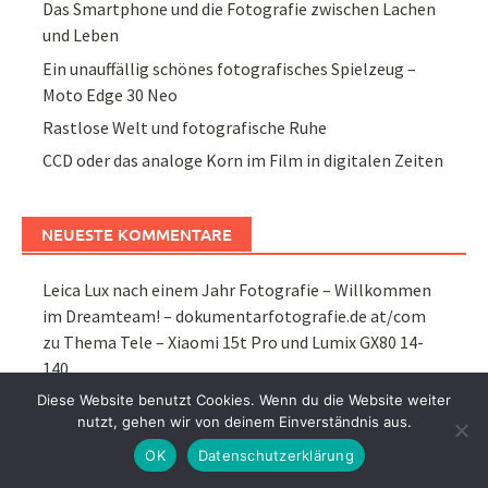
Das Smartphone und die Fotografie zwischen Lachen
und Leben
Ein unauffällig schönes fotografisches Spielzeug –
Moto Edge 30 Neo
Rastlose Welt und fotografische Ruhe
CCD oder das analoge Korn im Film in digitalen Zeiten
NEUESTE KOMMENTARE
Leica Lux nach einem Jahr Fotografie – Willkommen
im Dreamteam! – dokumentarfotografie.de at/com
zu
Thema Tele – Xiaomi 15t Pro und Lumix GX80 14-
140
Die Wand als Entschleuniger – dayart.de
zu
Das
Diese Website benutzt Cookies. Wenn du die Website weiter
nutzt, gehen wir von deinem Einverständnis aus.
Bilderlebnis von Leica, Apple und anderen Herstellern
fotografischer Geräte
OK
Datenschutzerklärung
MFT oder die gute Zeit ist nicht vorbei – dayart.de
zu