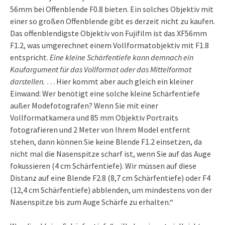
56mm bei Offenblende F0.8 bieten. Ein solches Objektiv mit
einer so großen Offenblende gibt es derzeit nicht zu kaufen.
Das offenblendigste Objektiv von Fujifilm ist das XF56mm
F1.2, was umgerechnet einem Vollformatobjektiv mit F1.8
entspricht.
Eine kleine Schärfentiefe kann demnach ein
Kaufargument für das Vollformat oder das Mittelformat
darstellen.
… Hier kommt aber auch gleich ein kleiner
Einwand: Wer benötigt eine solche kleine Schärfentiefe
außer Modefotografen? Wenn Sie mit einer
Vollformatkamera und 85 mm Objektiv Portraits
fotografieren und 2 Meter von Ihrem Model entfernt
stehen, dann können Sie keine Blende F1.2 einsetzen, da
nicht mal die Nasenspitze scharf ist, wenn Sie auf das Auge
fokussieren (4 cm Schärfentiefe). Wir müssen auf diese
Distanz auf eine Blende F2.8 (8,7 cm Schärfentiefe) oder F4
(12,4 cm Schärfentiefe) abblenden, um mindestens von der
Nasenspitze bis zum Auge Schärfe zu erhalten.“