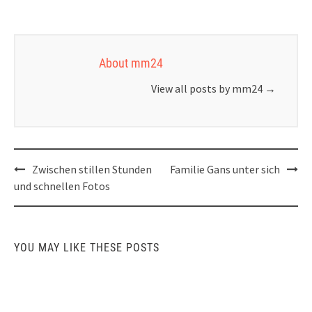
About mm24
View all posts by mm24
→
Post
Zwischen stillen Stunden
Familie Gans unter sich
navigation
und schnellen Fotos
YOU MAY LIKE THESE POSTS