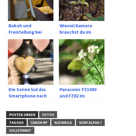
Bokeh und
Wieviel Kamera
Freistellung bei
brauchst du im
50mm
Handy-Zeitalter?
Kleinbild/Vollformat
Zwischen kleiner
und MFT
Schärfentiefe und
kleinem Sensor
Die Sonne lud das
Panasonic FZ1000
Smartphone nach
und FZ82 im
Elberfeld ein
Vergleich
POSTED UNDER
FOTOS
TAGGED
CANON RP
KLEINBILD
SONY ALPHA 7
VOLLFORMAT