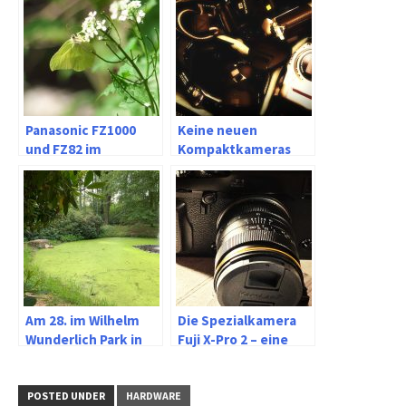
Panasonic FZ1000
Keine neuen
und FZ82 im
Kompaktkameras
Vergleich
mehr?
Am 28. im Wilhelm
Die Spezialkamera
Wunderlich Park in
Fuji X-Pro 2 – eine
Meerane
digitale
Sucherkamera
POSTED UNDER
HARDWARE