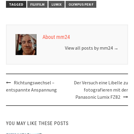
TAGGED
FUJIFILM
LUMIX
OLYMPUS PEN F
About mm24
View all posts by mm24
→
Post
Richtungswechsel –
Der Versuch eine Libelle zu
navigation
entspannte Anspannung
fotografieren mit der
Panasonic Lumix FZ82
YOU MAY LIKE THESE POSTS