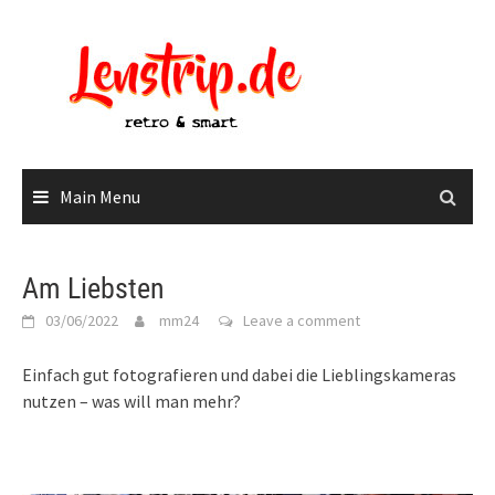
Skip
to
content
Main Menu
Am Liebsten
03/06/2022
mm24
Leave a comment
Einfach gut fotografieren und dabei die Lieblingskameras
nutzen – was will man mehr?