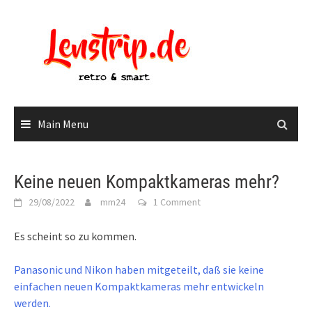
Skip
to
content
Main Menu
Keine neuen Kompaktkameras mehr?
29/08/2022
mm24
1 Comment
Es scheint so zu kommen.
Panasonic und Nikon haben mitgeteilt, daß sie keine
einfachen neuen Kompaktkameras mehr entwickeln
werden.