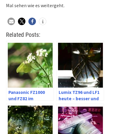
Mal sehen wie es weitergeht.
Related Posts:
Panasonic FZ1000
Lumix TZ96 und LF1
und FZ82 im
heute – besser und
Vergleich
praktischer als
gedacht?