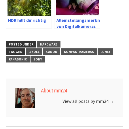
HDR hilft dir richtig
Alleinstellungsmerkmale
von Digitalkameras
mit Sucher links
POSTED UNDER
HARDWARE
TAGGED
1 ZOLL
CANON
KOMPAKTKAMERAS
LUMIX
PANASONIC
SONY
About mm24
View all posts by mm24
→