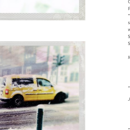
O
P
“
s
w
S
S
„
J
„