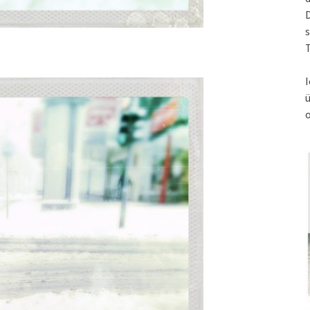
s
T
I