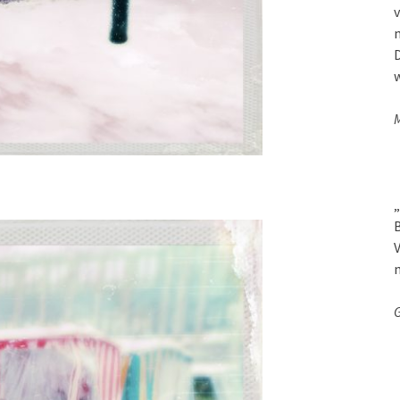
v
D
w
M
„
B
V
G