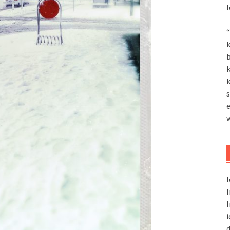
I
“
k
k
k
s
I
I
I
i
d