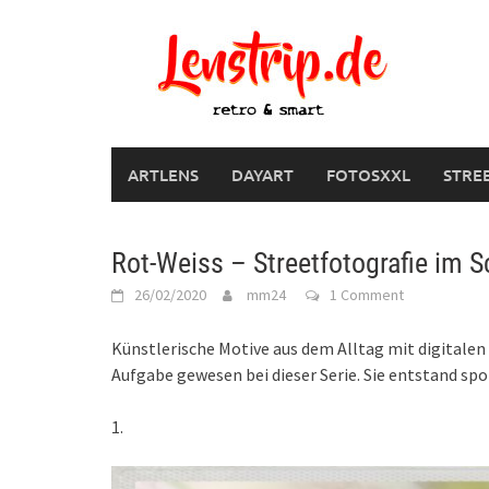
Skip
to
content
ARTLENS
DAYART
FOTOSXXL
STRE
Rot-Weiss – Streetfotografie im 
26/02/2020
mm24
1 Comment
Künstlerische Motive aus dem Alltag mit digitalen 
Aufgabe gewesen bei dieser Serie. Sie entstand sp
1.