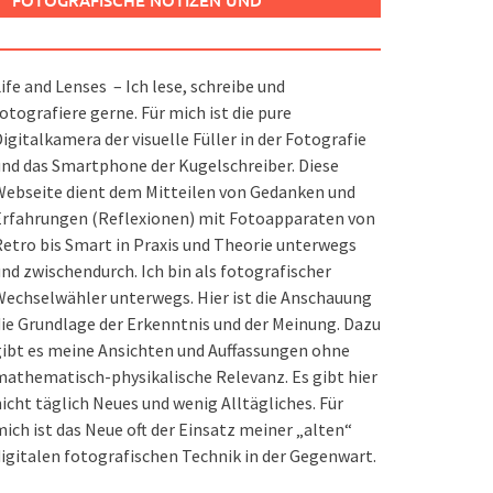
FOTOGRAFISCHE NOTIZEN UND
SPIELEREIEN
ife and Lenses – Ich lese, schreibe und
otografiere gerne. Für mich ist die pure
igitalkamera der visuelle Füller in der Fotografie
nd das Smartphone der Kugelschreiber. Diese
ebseite dient dem Mitteilen von Gedanken und
Erfahrungen (Reflexionen) mit Fotoapparaten von
etro bis Smart in Praxis und Theorie unterwegs
nd zwischendurch. Ich bin als fotografischer
echselwähler unterwegs. Hier ist die Anschauung
ie Grundlage der Erkenntnis und der Meinung. Dazu
ibt es meine Ansichten und Auffassungen ohne
athematisch-physikalische Relevanz. Es gibt hier
icht täglich Neues und wenig Alltägliches. Für
ich ist das Neue oft der Einsatz meiner „alten“
igitalen fotografischen Technik in der Gegenwart.