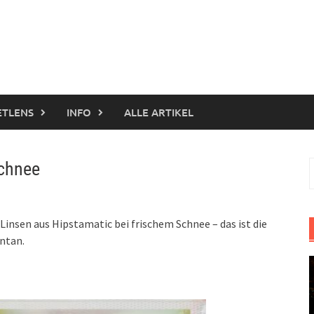
ETLENS
INFO
ALLE ARTIKEL
Schnee
S
n
Linsen aus Hipstamatic bei frischem Schnee – das ist die
ontan.