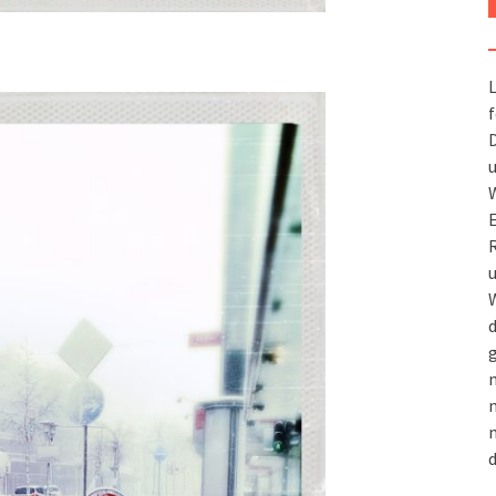
L
f
D
u
W
R
u
W
d
g
m
n
m
d