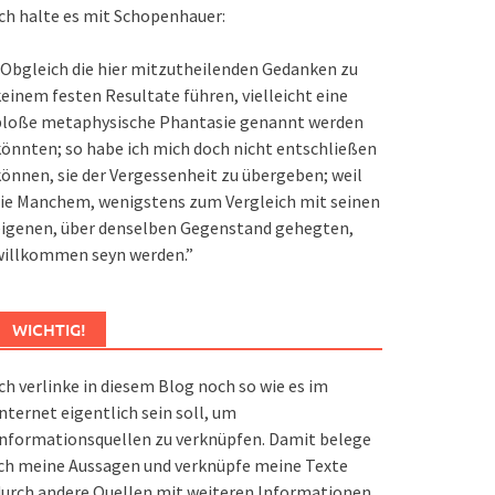
ch halte es mit Schopenhauer:
Obgleich die hier mitzutheilenden Gedanken zu
einem festen Resultate führen, vielleicht eine
bloße metaphysische Phantasie genannt werden
önnten; so habe ich mich doch nicht entschließen
önnen, sie der Vergessenheit zu übergeben; weil
ie Manchem, wenigstens zum Vergleich mit seinen
eigenen, über denselben Gegenstand gehegten,
willkommen seyn werden.”
WICHTIG!
ch verlinke in diesem Blog noch so wie es im
nternet eigentlich sein soll, um
nformationsquellen zu verknüpfen. Damit belege
ch meine Aussagen und verknüpfe meine Texte
urch andere Quellen mit weiteren Informationen.