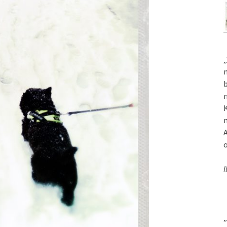
„
m
b
m
K
m
A
o
I
„