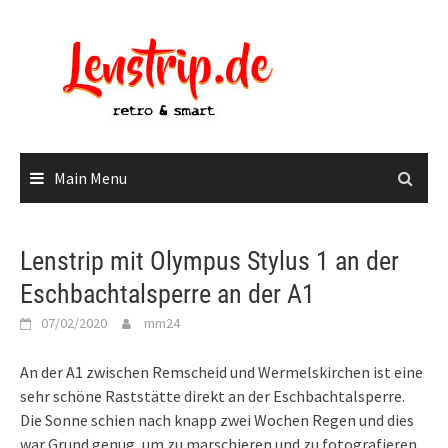
Skip
to
content
Main Menu
Lenstrip mit Olympus Stylus 1 an der
Eschbachtalsperre an der A1
07/02/2020
mm24
An der A1 zwischen Remscheid und Wermelskirchen ist eine
sehr schöne Raststätte direkt an der Eschbachtalsperre.
Die Sonne schien nach knapp zwei Wochen Regen und dies
war Grund genug, um zu marschieren und zu fotografieren.