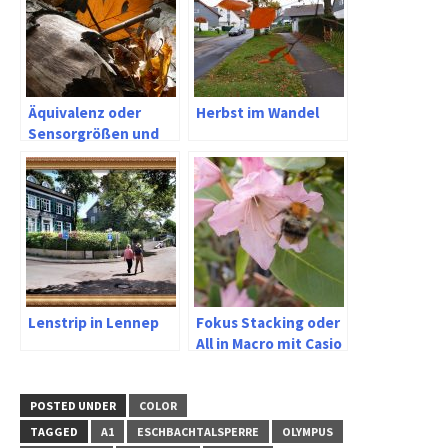
Äquivalenz oder
Herbst im Wandel
Sensorgrößen und
Bildqualität
zwischen
Digitalkamera und
Smartphone
Lenstrip in Lennep
Fokus Stacking oder
All in Macro mit Casio
und Olympus
POSTED UNDER
COLOR
TAGGED
A1
ESCHBACHTALSPERRE
OLYMPUS