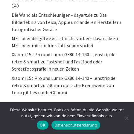
140
Die Wand als Entschleuniger – dayart.de
zu
Das
Bilderlebnis von Leica, Apple und anderen Herstellern
fotografischer Geräte
MFT oder die gute Zeit ist nicht vorbei – dayart.de
zu
MFT oder mittendrin statt schon vorbei
Xiaomi 15t Pro und Lumix GX80 14-140 – lenstrip.de
retro & smart
zu
Fastshot und Fastfood oder
Streetfotografie in neuen Zeiten
Xiaomi 15t Pro und Lumix GX80 14-140 – lenstrip.de
retro & smart
zu
230mm optische Brennweite von
Leica gibt es nur bei Xiaomi
Diese Website benutzt Cookies. Wenn du die Website weiter
KATEGORIEN
nutzt, gehen wir von deinem Einverständnis aus.
OK
Datenschutzerklärung
Kategorien