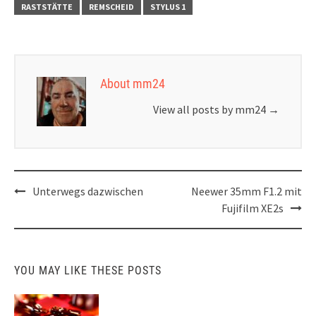
RASTSTÄTTE
REMSCHEID
STYLUS 1
About mm24
View all posts by mm24
→
Post
Unterwegs dazwischen
Neewer 35mm F1.2 mit
navigation
Fujifilm XE2s
YOU MAY LIKE THESE POSTS