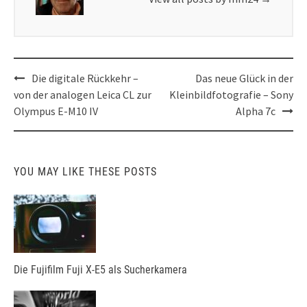
Post
Die digitale Rückkehr –
Das neue Glück in der
navigation
von der analogen Leica CL zur
Kleinbildfotografie – Sony
Olympus E-M10 IV
Alpha 7c
YOU MAY LIKE THESE POSTS
Die Fujifilm Fuji X-E5 als Sucherkamera