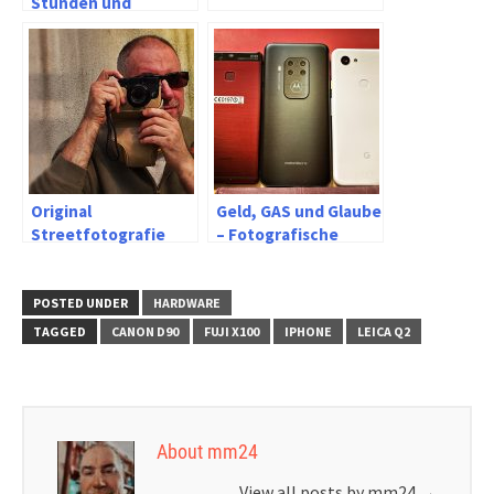
Stunden und
schnellen Fotos
Original
Geld, GAS und Glaube
Streetfotografie
– Fotografische
zwischen Fake und
Geräte heute
Fotokunst
POSTED UNDER
HARDWARE
TAGGED
CANON D90
FUJI X100
IPHONE
LEICA Q2
About mm24
View all posts by mm24
→