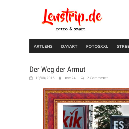
Skip
to
content
ARTLENS
DAYART
FOTOSXXL
STRE
Der Weg der Armut
19/08/2016
mm24
2 Comments