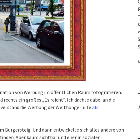
O
P
“
s
w
S
S
„
ination von Werbung im öffentlichen Raum fotografieren.
 rechts ein großes „Es reicht“. Ich dachte dabei an die
J
d verstand die Werbung der Welthungerhilfe
als
em Bürgersteig. Und dann entwickelte sich alles andere von
„
finden. Aber kaum sichtbar und eher in sozialen