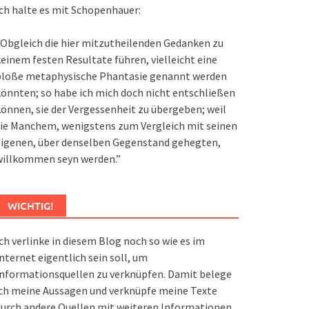
ch halte es mit Schopenhauer:
Obgleich die hier mitzutheilenden Gedanken zu
einem festen Resultate führen, vielleicht eine
bloße metaphysische Phantasie genannt werden
önnten; so habe ich mich doch nicht entschließen
önnen, sie der Vergessenheit zu übergeben; weil
ie Manchem, wenigstens zum Vergleich mit seinen
eigenen, über denselben Gegenstand gehegten,
willkommen seyn werden.”
WICHTIG!
ch verlinke in diesem Blog noch so wie es im
nternet eigentlich sein soll, um
nformationsquellen zu verknüpfen. Damit belege
ch meine Aussagen und verknüpfe meine Texte
urch andere Quellen mit weiteren Informationen.