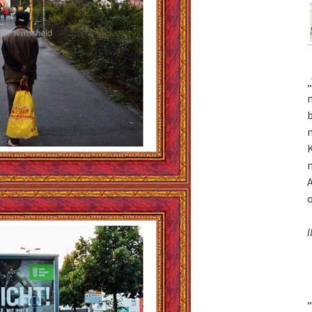
„
m
b
m
K
m
A
o
I
„