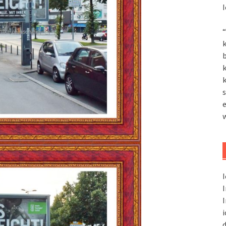
I
“
k
k
k
s
I
I
I
i
d