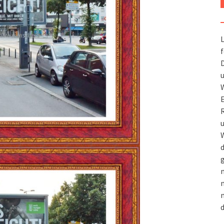
L
f
D
u
W
R
u
W
d
g
m
n
m
d