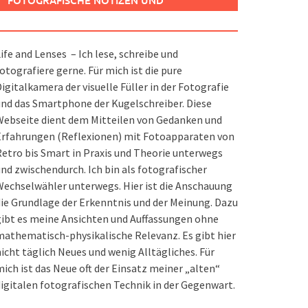
FOTOGRAFISCHE NOTIZEN UND
SPIELEREIEN
ife and Lenses – Ich lese, schreibe und
otografiere gerne. Für mich ist die pure
igitalkamera der visuelle Füller in der Fotografie
nd das Smartphone der Kugelschreiber. Diese
ebseite dient dem Mitteilen von Gedanken und
Erfahrungen (Reflexionen) mit Fotoapparaten von
etro bis Smart in Praxis und Theorie unterwegs
nd zwischendurch. Ich bin als fotografischer
echselwähler unterwegs. Hier ist die Anschauung
ie Grundlage der Erkenntnis und der Meinung. Dazu
ibt es meine Ansichten und Auffassungen ohne
athematisch-physikalische Relevanz. Es gibt hier
icht täglich Neues und wenig Alltägliches. Für
ich ist das Neue oft der Einsatz meiner „alten“
igitalen fotografischen Technik in der Gegenwart.