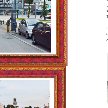
s
T
I