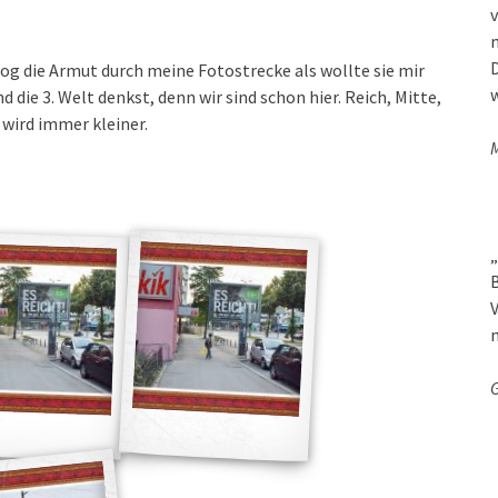
v
D
og die Armut durch meine Fotostrecke als wollte sie mir
w
 die 3. Welt denkst, denn wir sind schon hier. Reich, Mitte,
 wird immer kleiner.
M
„
B
V
G