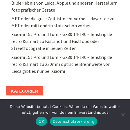
Bilderlebnis von Leica, Apple und anderen Herstellern
fotografischer Geräte
MFT oder die gute Zeit ist nicht vorbei – dayart.de
zu
MFT oder mittendrin statt schon vorbei
Xiaomi 15t Pro und Lumix GX80 14-140 – lenstrip.de
retro & smart
zu
Fastshot und Fastfood oder
Streetfotografie in neuen Zeiten
Xiaomi 15t Pro und Lumix GX80 14-140 – lenstrip.de
retro & smart
zu
230mm optische Brennweite von
Leica gibt es nur bei Xiaomi
KATEGORIEN
Kategorien
Diese Website benutzt Cookies. Wenn du die Website weiter
nutzt, gehen wir von deinem Einverständnis aus.
OK
Datenschutzerklärung
Suchen