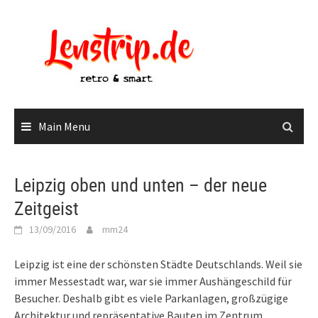
Skip
to
content
Main Menu
Leipzig oben und unten – der neue
Zeitgeist
13/09/2016
mm24
Leipzig ist eine der schönsten Städte Deutschlands. Weil sie
immer Messestadt war, war sie immer Aushängeschild für
Besucher. Deshalb gibt es viele Parkanlagen, großzügige
Architektur und repräsentative Bauten im Zentrum.