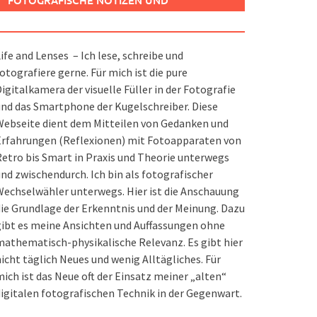
FOTOGRAFISCHE NOTIZEN UND
SPIELEREIEN
ife and Lenses – Ich lese, schreibe und
otografiere gerne. Für mich ist die pure
igitalkamera der visuelle Füller in der Fotografie
nd das Smartphone der Kugelschreiber. Diese
ebseite dient dem Mitteilen von Gedanken und
Erfahrungen (Reflexionen) mit Fotoapparaten von
etro bis Smart in Praxis und Theorie unterwegs
nd zwischendurch. Ich bin als fotografischer
echselwähler unterwegs. Hier ist die Anschauung
ie Grundlage der Erkenntnis und der Meinung. Dazu
ibt es meine Ansichten und Auffassungen ohne
athematisch-physikalische Relevanz. Es gibt hier
icht täglich Neues und wenig Alltägliches. Für
ich ist das Neue oft der Einsatz meiner „alten“
igitalen fotografischen Technik in der Gegenwart.