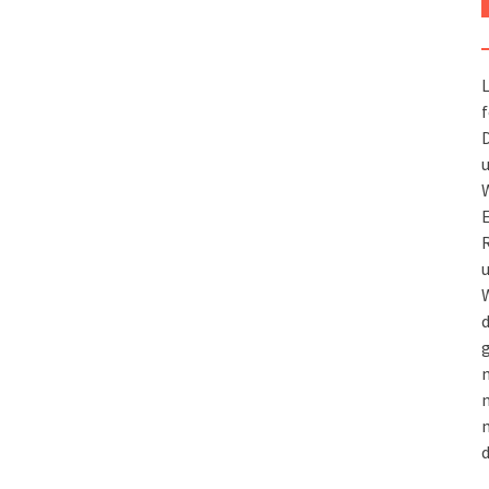
L
f
D
u
W
R
u
W
d
g
m
n
m
d