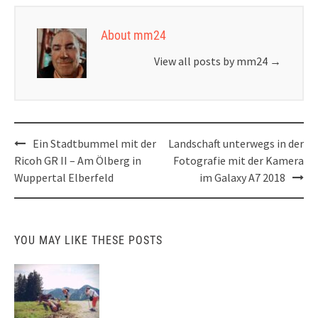
About mm24
View all posts by mm24
→
Post
Ein Stadtbummel mit der
Landschaft unterwegs in der
navigation
Ricoh GR II – Am Ölberg in
Fotografie mit der Kamera
Wuppertal Elberfeld
im Galaxy A7 2018
YOU MAY LIKE THESE POSTS