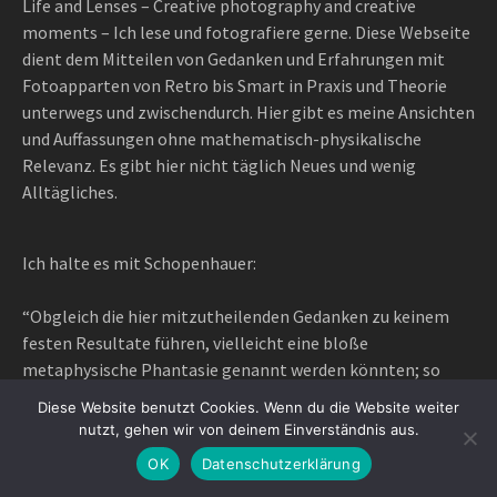
Life and Lenses – Creative photography and creative
moments – Ich lese und fotografiere gerne. Diese Webseite
dient dem Mitteilen von Gedanken und Erfahrungen mit
Fotoapparten von Retro bis Smart in Praxis und Theorie
unterwegs und zwischendurch. Hier gibt es meine Ansichten
und Auffassungen ohne mathematisch-physikalische
Relevanz. Es gibt hier nicht täglich Neues und wenig
Alltägliches.
Ich halte es mit Schopenhauer:
“Obgleich die hier mitzutheilenden Gedanken zu keinem
festen Resultate führen, vielleicht eine bloße
metaphysische Phantasie genannt werden könnten; so
habe ich mich doch nicht entschließen können, sie der
Diese Website benutzt Cookies. Wenn du die Website weiter
Vergessenheit zu übergeben; weil sie Manchem, wenigstens
nutzt, gehen wir von deinem Einverständnis aus.
zum Vergleich mit seinen eigenen, über denselben
OK
Datenschutzerklärung
Gegenstand gehegten, willkommen seyn werden.”