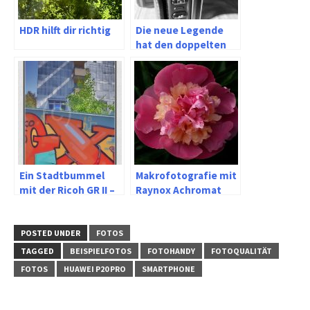
HDR hilft dir richtig
Die neue Legende
hat den doppelten
Sucher
Ein Stadtbummel
Makrofotografie mit
mit der Ricoh GR II –
Raynox Achromat
Am Ölberg in
und Olympus TG-6
Wuppertal Elberfeld
POSTED UNDER
FOTOS
TAGGED
BEISPIELFOTOS
FOTOHANDY
FOTOQUALITÄT
FOTOS
HUAWEI P20 PRO
SMARTPHONE