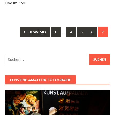
Live im Zoo
Posts
Previous
1
…
4
5
6
7
navigation
Suchen
nach:
LENSTRIP AMATEUR FOTOGRAFIE