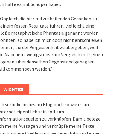
ch halte es mit Schopenhauer:
Obgleich die hier mitzutheilenden Gedanken zu
einem festen Resultate führen, vielleicht eine
bloße metaphysische Phantasie genannt werden
önnten; so habe ich mich doch nicht entschließen
önnen, sie der Vergessenheit zu übergeben; weil
ie Manchem, wenigstens zum Vergleich mit seinen
eigenen, über denselben Gegenstand gehegten,
willkommen seyn werden.”
WICHTIG!
ch verlinke in diesem Blog noch so wie es im
nternet eigentlich sein soll, um
nformationsquellen zu verknüpfen. Damit belege
ch meine Aussagen und verknüpfe meine Texte
urch andere Quellen mit weiteren Informationen.