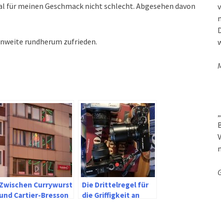
tial für meinen Geschmack nicht schlecht. Abgesehen davon
v
D
ennweite rundherum zufrieden.
w
M
„
B
V
G
Zwischen Currywurst
Die Drittelregel für
und Cartier-Bresson
die Griffigkeit an
in Bochum mit Lumix
Sucherkameras
und Sigma