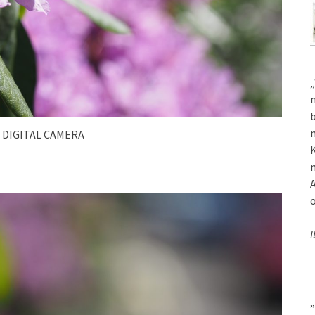
„
m
b
m
 DIGITAL CAMERA
K
m
A
o
I
„