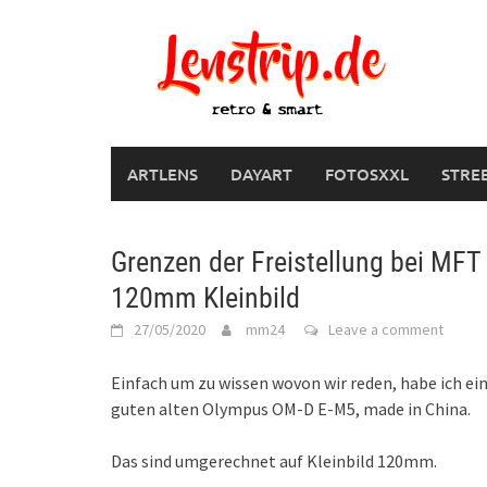
Skip
to
content
ARTLENS
DAYART
FOTOSXXL
STRE
Grenzen der Freistellung bei MF
120mm Kleinbild
27/05/2020
mm24
Leave a comment
Einfach um zu wissen wovon wir reden, habe ich e
guten alten Olympus OM-D E-M5, made in China.
Das sind umgerechnet auf Kleinbild 120mm.