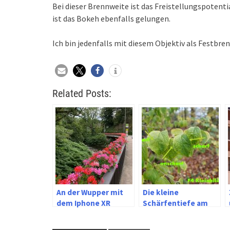
Bei dieser Brennweite ist das Freistellungspoten
ist das Bokeh ebenfalls gelungen.
Ich bin jedenfalls mit diesem Objektiv als Festbr
Related Posts:
An der Wupper mit
Die kleine
dem Iphone XR
Schärfentiefe am
Kleinbild oder zu viel
Vollformat