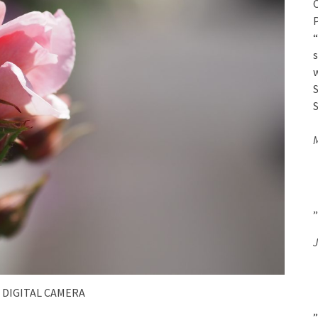
O
P
“
s
w
S
S
„
J
 DIGITAL CAMERA
„