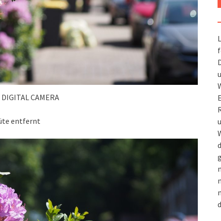
L
f
D
u
W
 DIGITAL CAMERA
R
üte entfernt
u
W
d
g
m
n
m
d