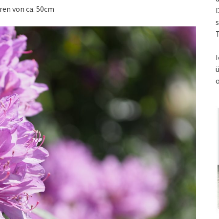
ren von ca. 50cm
s
T
I