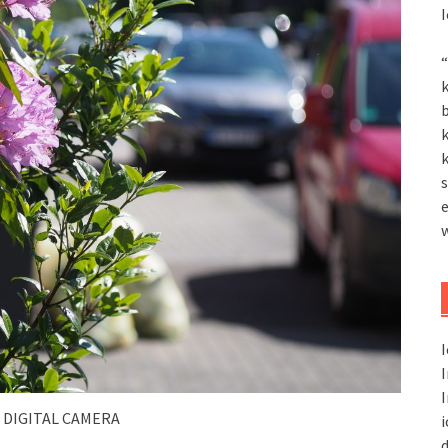
I
“
k
k
k
s
I
I
I
 DIGITAL CAMERA
i
d