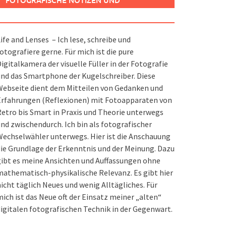
FOTOGRAFISCHE NOTIZEN UND
SPIELEREIEN
ife and Lenses – Ich lese, schreibe und
otografiere gerne. Für mich ist die pure
igitalkamera der visuelle Füller in der Fotografie
nd das Smartphone der Kugelschreiber. Diese
ebseite dient dem Mitteilen von Gedanken und
Erfahrungen (Reflexionen) mit Fotoapparaten von
etro bis Smart in Praxis und Theorie unterwegs
nd zwischendurch. Ich bin als fotografischer
echselwähler unterwegs. Hier ist die Anschauung
ie Grundlage der Erkenntnis und der Meinung. Dazu
ibt es meine Ansichten und Auffassungen ohne
athematisch-physikalische Relevanz. Es gibt hier
icht täglich Neues und wenig Alltägliches. Für
ich ist das Neue oft der Einsatz meiner „alten“
igitalen fotografischen Technik in der Gegenwart.